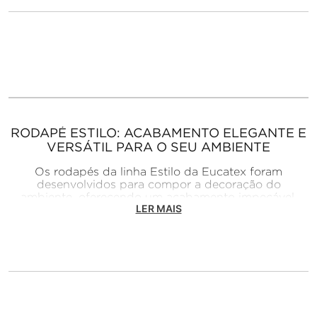
RODAPÉ ESTILO: ACABAMENTO ELEGANTE E
VERSÁTIL PARA O SEU AMBIENTE
Os rodapés da linha Estilo da Eucatex foram
desenvolvidos para compor a decoração do
ambiente, oferecendo um acabamento impecável.
LER MAIS
Fabricados em MDF com revestimento melamínico
BP, esses rodapés combinam perfeitamente com
diferentes tipos de pisos laminados e vinílicos LVT,
proporcionando uma transição harmoniosa entre o
piso e a parede e garantindo um visual mais
sofisticado e elegante ao ambiente.
Com um design moderno e excelente acabamento, a