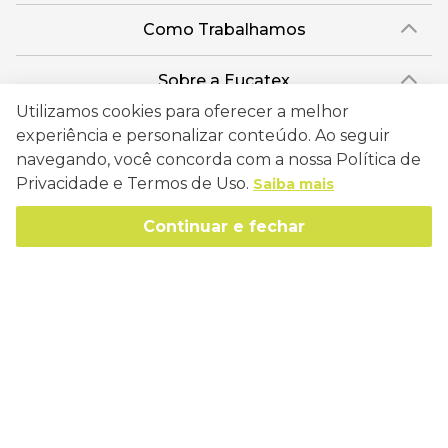
Como Trabalhamos
Política de Entrega
Sobre a Eucatex
Política de Privacidade
Utilizamos cookies para oferecer a melhor
História
Sustentabilidade
experiência e personalizar conteúdo. Ao seguir
Trocas e Devoluções
Canal de Ética
navegando, você concorda com a nossa Política de
Missão, Visão e Valores
Retire em Loja
Atendimento
Privacidade e Termos de Uso.
Saiba mais
Política de Patrocínio
Socioambiental
Regulamentos e Promoções
lojaeucatex@eucatex.com.br
Onde Estamos
Continuar e fechar
Links Úteis
Reciclagem
Políticas de Revenda
SAC: 0800 170 21 00, Opção 1
Formas de pagamento
Mapa do Site
Manejo Florestal