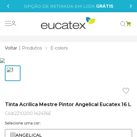
IS
OPÇÃO DE RETIRADA EM LOJA
GRÁTIS
o grafeno
essence
Produtos
E-colors
 tinta
borrachada
tege
líquida
st tinta
Tinta Acrílica Mestre Pintor Angelical Eucatex 16 L
e
Cód
:
2210200.142436E
Selecione uma cor:
ANGELICAL