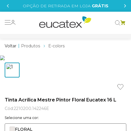
IS
OPÇÃO DE RETIRADA EM LOJA
GRÁTIS
o grafeno
essence
Produtos
E-colors
 tinta
borrachada
tege
líquida
e
Tinta Acrílica Mestre Pintor Floral Eucatex 16 L
st tinta
Cód
:
2210200.142246E
Selecione uma cor:
FLORAL