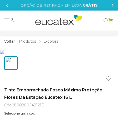
IS
OPÇÃO DE RETIRADA EM LOJA
GRÁTIS
o grafeno
 tinta
Produtos
E-colors
essence
borrachada
e
líquida
st tinta
Tinta Emborrachada Fosca Máxima Proteção
Flores Da Estação Eucatex 16 L
tege
Cód
:
1800200.142121E
Selecione uma cor: