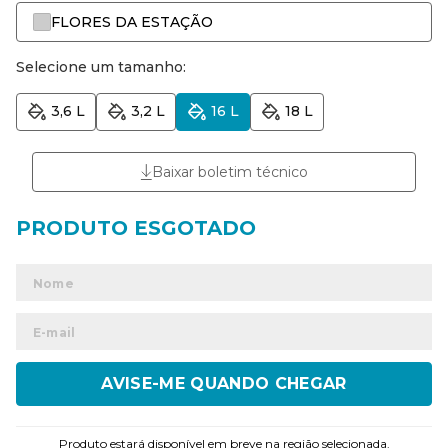
FLORES DA ESTAÇÃO
Selecione um tamanho:
3,6 L
3,2 L
16 L
18 L
Baixar boletim técnico
ENVIAR
Produto estará disponível em breve na região selecionada.