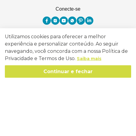
Conecte-se
Utilizamos cookies para oferecer a melhor
Como Trabalhamos
experiência e personalizar conteúdo. Ao seguir
navegando, você concorda com a nossa Política de
Política de Entrega
Sobre a Eucatex
Privacidade e Termos de Uso.
Saiba mais
Política de Privacidade
História
Continuar e fechar
Sustentabilidade
Trocas e Devoluções
Canal de Ética
Missão, Visão e Valores
Retire em Loja
Atendimento
Política de Patrocínio
Socioambiental
Regulamentos e Promoções
lojaeucatex@eucatex.com.br
Onde Estamos
Links Úteis
Reciclagem
Políticas de Revenda
SAC: 0800 170 21 00, Opção 1
Formas de pagamento
Mapa do Site
Manejo Florestal