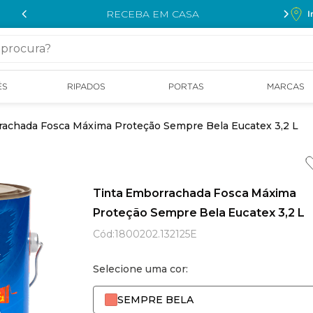
RECEBA EM CASA
I
cura?
ÉS
RIPADOS
PORTAS
MARCAS
rachada Fosca Máxima Proteção Sempre Bela Eucatex 3,2 L
Tinta Emborrachada Fosca Máxima
Proteção Sempre Bela Eucatex 3,2 L
Cód
:
1800202.132125E
Selecione uma cor:
SEMPRE BELA