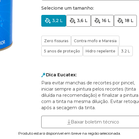
Selecione um tamanho:
3,2 L
3,6 L
16 L
18 L
Zero fissuras
Contra mofo e Maresia
5 anos de proteção
Hidro repelente
3.2 L
Dica Eucatex:
Para evitar manchas de recortes por pincel,
iniciar sempre a pintura pelos recortes (tinta
diluída na recomendação) e finalizar a pintura
com a tinta na mesma diluição. Evitar retoqu
após a secagem da tinta.
Baixar boletim técnico
Produto estará disponível em breve na região selecionada.