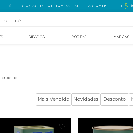
OPÇÃO DE RETIRADA EM LOJA GRÁTIS
I
cura?
ÉS
RIPADOS
PORTAS
MARCAS
Você viu todos os
7
produtos
Mais Vendido
Novidades
Desconto