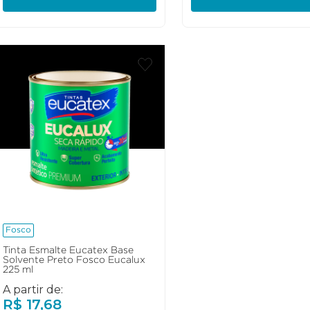
Fosco
Tinta Esmalte Eucatex Base
Solvente Preto Fosco Eucalux
225 ml
A partir de:
R$
17
,
68