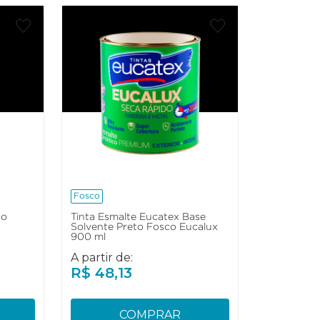
Fosco
to
Tinta Esmalte Eucatex Base
Solvente Preto Fosco Eucalux
900 ml
A partir de:
R$
48
,
13
COMPRAR