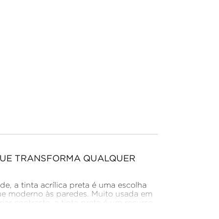
 QUE TRANSFORMA QUALQUER
 a tinta acrílica preta é uma escolha
que moderno às paredes. Muito usada em
ar contraste, a tinta preta é um recurso
oram explorar.