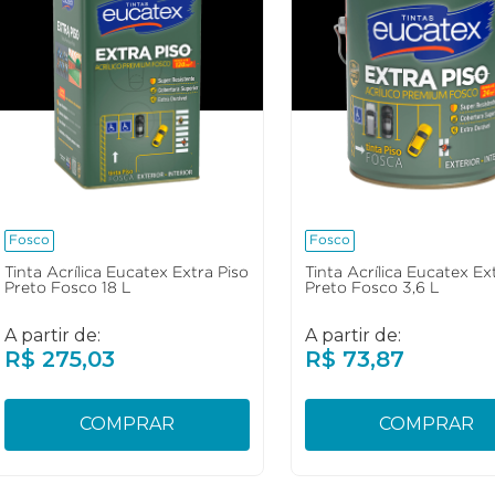
Fosco
Fosco
Tinta Acrílica Eucatex Extra Piso
Tinta Acrílica Eucatex Ex
Preto Fosco 18 L
Preto Fosco 3,6 L
A partir de:
A partir de:
R$
275
,
03
R$
73
,
87
COMPRAR
COMPRAR