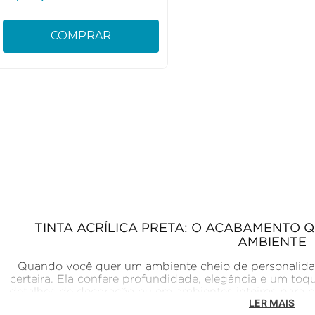
COMPRAR
TINTA ACRÍLICA PRETA: O ACABAMENTO
AMBIENTE
Quando você quer um ambiente cheio de personalidade,
certeira. Ela confere profundidade, elegância e um to
detalhes de decoração ou em ambientes inteiros para cri
LER MAIS
que arquitetos e designers ad