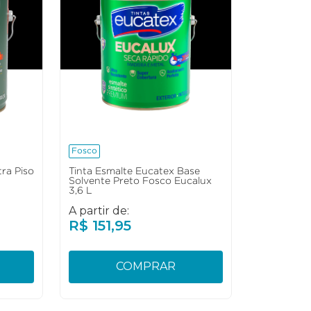
Fosco
tra Piso
Tinta Esmalte Eucatex Base
Solvente Preto Fosco Eucalux
3,6 L
A partir de:
R$
151
,
95
COMPRAR