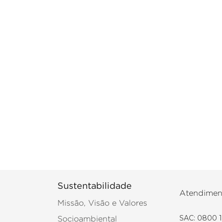
Além da estética, a tinta acrílica é fácil de aplicar, te
desgaste, perfeita para paredes que precisam de
TINTA SPRAY PRETA: IDEAL PARA DETALH
A tinta spray preta é aquela aliada indispensável par
com rapidez. Ela é ideal para pequenos móveis, objet
metálicas e até para retoques em can
Com acabamento uniforme e secagem rápida, o spray fac
projetos de DIY quanto de profissionais que buscam um 
TINTA SPRAY PRETO FOSCO: ELEGÂNCI
Para quem prefere um visual mais sóbrio, a tinta spra
fosco dá um ar sofisticado, além de ajudar a disfarça
É muito usada em detalhes de móveis, eletrodomésticos
muito bem em projetos que pedem um visual mais indu
também é uma excelente base para quem pretende tr
especiais.
Sustentabilidade
Atendimen
TINTA PISO PRETO: RESISTÊNCIA PAR
Missão, Visão e Valores
SAC: 0800 1
Quando o projeto exige um piso escuro e resistente, a t
Socioambiental