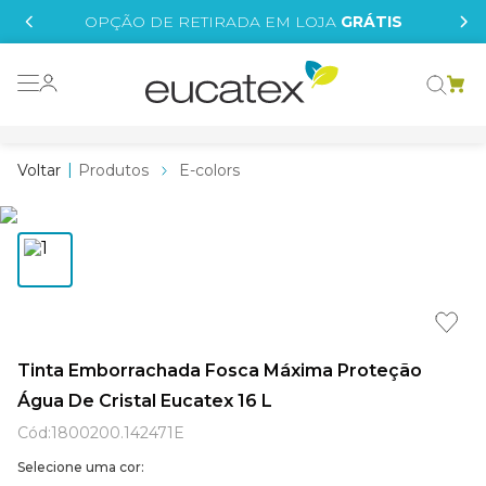
IS
OPÇÃO DE RETIRADA EM LOJA
GRÁTIS
o grafeno
essence
Produtos
E-colors
 tinta
borrachada
tege
líquida
e
Tinta Emborrachada Fosca Máxima Proteção
Água De Cristal Eucatex 16 L
st tinta
Cód
:
1800200.142471E
Selecione uma cor: