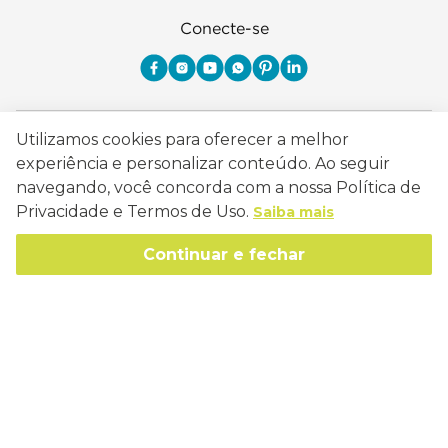
Conecte-se
Como Trabalhamos
Utilizamos cookies para oferecer a melhor
experiência e personalizar conteúdo. Ao seguir
Política de Entrega
Sobre a Eucatex
navegando, você concorda com a nossa Política de
Política de Privacidade
Privacidade e Termos de Uso.
Saiba mais
História
Sustentabilidade
Trocas e Devoluções
Continuar e fechar
Canal de Ética
Missão, Visão e Valores
Retire em Loja
Atendimento
Política de Patrocínio
Socioambiental
Regulamentos e Promoções
lojaeucatex@eucatex.com.br
Onde Estamos
Links Úteis
Reciclagem
Políticas de Revenda
SAC: 0800 170 21 00, Opção 1
Formas de pagamento
Mapa do Site
Manejo Florestal