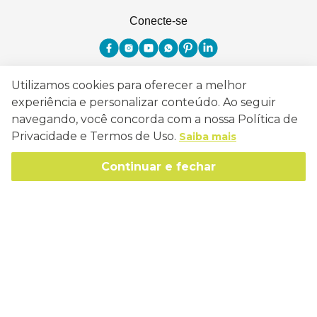
Conecte-se
Utilizamos cookies para oferecer a melhor
Como Trabalhamos
experiência e personalizar conteúdo. Ao seguir
navegando, você concorda com a nossa Política de
Política de Entrega
Sobre a Eucatex
Privacidade e Termos de Uso.
Saiba mais
Política de Privacidade
História
Continuar e fechar
Sustentabilidade
Trocas e Devoluções
Canal de Ética
Missão, Visão e Valores
Retire em Loja
Atendimento
Política de Patrocínio
Socioambiental
Regulamentos e Promoções
lojaeucatex@eucatex.com.br
Onde Estamos
Links Úteis
Reciclagem
Políticas de Revenda
SAC: 0800 170 21 00, Opção 1
Formas de pagamento
Mapa do Site
Manejo Florestal