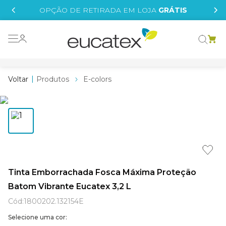
IS
OPÇÃO DE RETIRADA EM LOJA
GRÁTIS
o grafeno
 tinta
Produtos
E-colors
essence
borrachada
e
líquida
st tinta
Tinta Emborrachada Fosca Máxima Proteção
Batom Vibrante Eucatex 3,2 L
tege
Cód
:
1800202.132154E
Selecione uma cor: