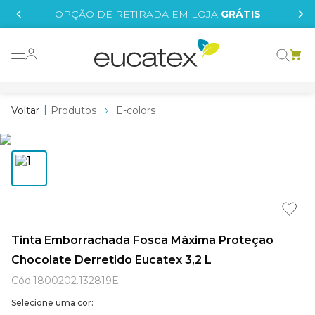
IS
OPÇÃO DE RETIRADA EM LOJA
GRÁTIS
o grafeno
 tinta
Produtos
E-colors
essence
borrachada
e
líquida
st tinta
Tinta Emborrachada Fosca Máxima Proteção
Chocolate Derretido Eucatex 3,2 L
tege
Cód
:
1800202.132819E
Selecione uma cor: