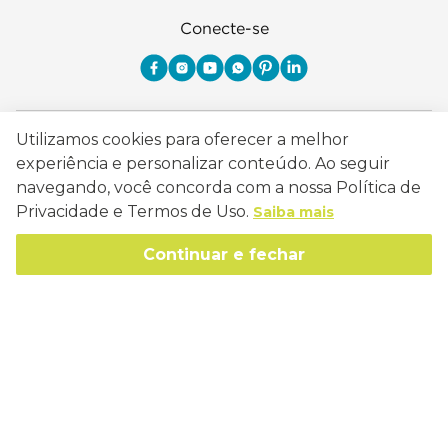
Conecte-se
Como Trabalhamos
Utilizamos cookies para oferecer a melhor
experiência e personalizar conteúdo. Ao seguir
Política de Entrega
Sobre a Eucatex
navegando, você concorda com a nossa Política de
Política de Privacidade
Privacidade e Termos de Uso.
Saiba mais
História
Sustentabilidade
Trocas e Devoluções
Continuar e fechar
Canal de Ética
Missão, Visão e Valores
Retire em Loja
Atendimento
Política de Patrocínio
Socioambiental
Regulamentos e Promoções
lojaeucatex@eucatex.com.br
Onde Estamos
Links Úteis
Reciclagem
Políticas de Revenda
SAC: 0800 170 21 00, Opção 1
Formas de pagamento
Mapa do Site
Manejo Florestal