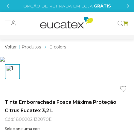
IS
OPÇÃO DE RETIRADA EM LOJA
GRÁTIS
o grafeno
 tinta
Produtos
E-colors
essence
borrachada
e
líquida
st tinta
Tinta Emborrachada Fosca Máxima Proteção
Citrus Eucatex 3,2 L
tege
Cód
:
1800202.132070E
Selecione uma cor: