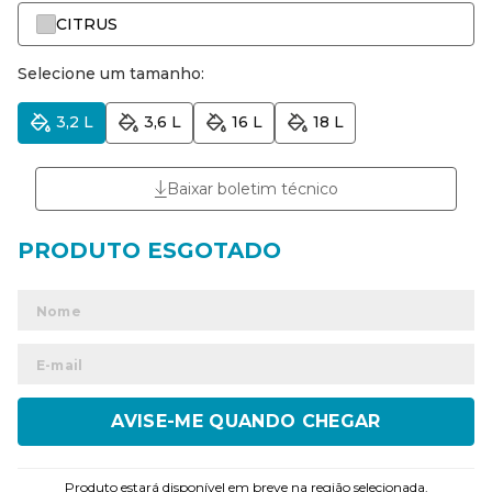
CITRUS
Selecione um tamanho:
3,2 L
3,6 L
16 L
18 L
Baixar boletim técnico
ENVIAR
Produto estará disponível em breve na região selecionada.