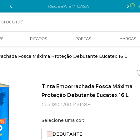
RECEBA EM CASA
I
cura?
ÉS
RIPADOS
PORTAS
MARCAS
rachada Fosca Máxima Proteção Debutante Eucatex 16 L
Tinta Emborrachada Fosca Máxima
Proteção Debutante Eucatex 16 L
Cód
:
1800200.142148E
Selecione uma cor:
DEBUTANTE