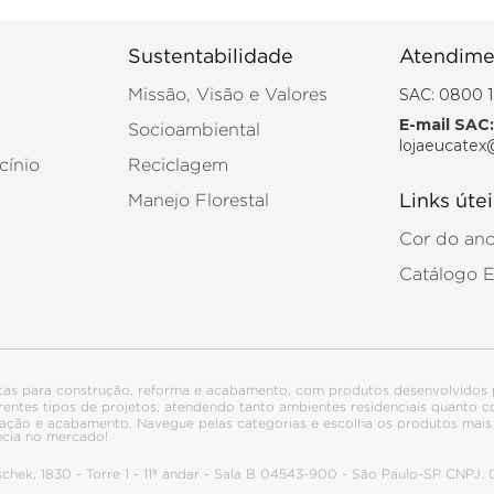
Sustentabilidade
Atendime
SAC: 0800 1
Missão, Visão e Valores
E-mail SAC:
Socioambiental
lojaeucatex
cínio
Reciclagem
Manejo Florestal
Links útei
Cor do an
Catálogo 
tas para construção, reforma e acabamento, com produtos desenvolvidos 
ferentes tipos de projetos, atendendo tanto ambientes residenciais quanto
talação e acabamento. Navegue pelas categorias e escolha os produtos ma
ncia no mercado!
itschek, 1830 - Torre 1 - 11º andar - Sala B 04543-900 - São Paulo-SP CNPJ