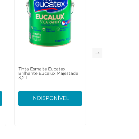
Tinta Esmalte Eucatex
Brilhante Eucalux Majestade
3,2 L
INDISPONÍVEL