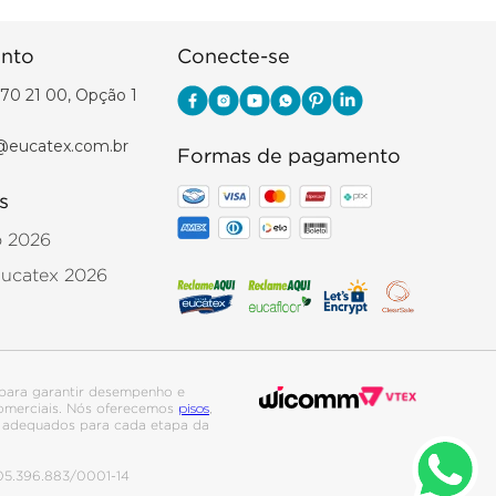
nto
Conecte-se
70 21 00, Opção 1
@eucatex.com.br
Formas de pagamento
s
o 2026
Eucatex 2026
para garantir desempenho e
pisos
 comerciais. Nós oferecemos
,
is adequados para cada etapa da
. 05.396.883/0001-14