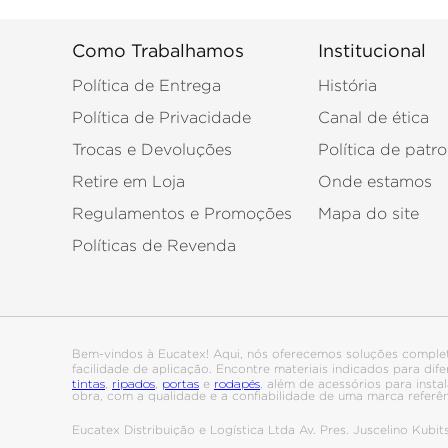
Como Trabalhamos
Institucional
Política de Entrega
História
Política de Privacidade
Canal de ética
Trocas e Devoluções
Política de patro
Retire em Loja
Onde estamos
Regulamentos e Promoções
Mapa do site
Políticas de Revenda
Bem-vindos à Eucatex! Aqui, nós oferecemos soluções comple
facilidade de aplicação. Encontre materiais indicados para di
tintas
ripados
portas
rodapés
,
,
e
, além de acessórios para ins
obra, com a qualidade e a confiabilidade de uma marca referê
Eucatex Distribuição e Logística Ltda Av. Pres. Juscelino Kub