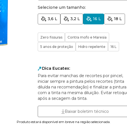
Selecione um tamanho:
3,6 L
3,2 L
16 L
18 L
Zero fissuras
Contra mofo e Maresia
5 anos de proteção
Hidro repelente
16 L
Dica Eucatex:
Para evitar manchas de recortes por pincel,
iniciar sempre a pintura pelos recortes (tinta
diluída na recomendação) e finalizar a pintura
com a tinta na mesma diluição. Evitar retoqu
após a secagem da tinta.
Baixar boletim técnico
Produto estará disponível em breve na região selecionada.