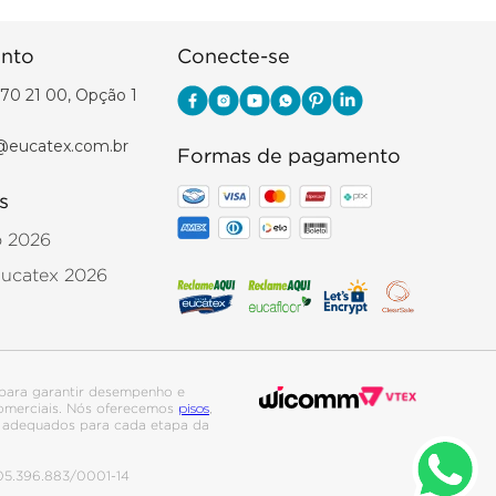
nto
Conecte-se
70 21 00, Opção 1
@eucatex.com.br
Formas de pagamento
s
o 2026
Eucatex 2026
para garantir desempenho e
pisos
 comerciais. Nós oferecemos
,
is adequados para cada etapa da
. 05.396.883/0001-14