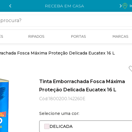
RECEBA EM CASA
I
cura?
ÉS
RIPADOS
PORTAS
MARCAS
rachada Fosca Máxima Proteção Delicada Eucatex 16 L
Tinta Emborrachada Fosca Máxima
Proteção Delicada Eucatex 16 L
Cód
:
1800200.142260E
Selecione uma cor:
DELICADA