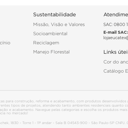
Sustentabilidade
Atendime
SAC: 0800 1
Missão, Visão e Valores
E-mail SAC:
Socioambiental
lojaeucatex
cínio
Reciclagem
Manejo Florestal
Links útei
Cor do an
Catálogo 
tas para construção, reforma e acabamento, com produtos desenvolvidos 
ferentes tipos de projetos, atendendo tanto ambientes residenciais quanto
talação e acabamento. Navegue pelas categorias e escolha os produtos ma
ncia no mercado!
itschek, 1830 - Torre 1 - 11º andar - Sala B 04543-900 - São Paulo-SP CNPJ