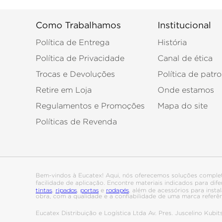
Como Trabalhamos
Institucional
Política de Entrega
História
Política de Privacidade
Canal de ética
Trocas e Devoluções
Política de patro
Retire em Loja
Onde estamos
Regulamentos e Promoções
Mapa do site
Políticas de Revenda
Bem-vindos à Eucatex! Aqui, nós oferecemos soluções comple
facilidade de aplicação. Encontre materiais indicados para di
tintas
ripados
portas
rodapés
,
,
e
, além de acessórios para ins
obra, com a qualidade e a confiabilidade de uma marca referê
Eucatex Distribuição e Logística Ltda Av. Pres. Juscelino Kub