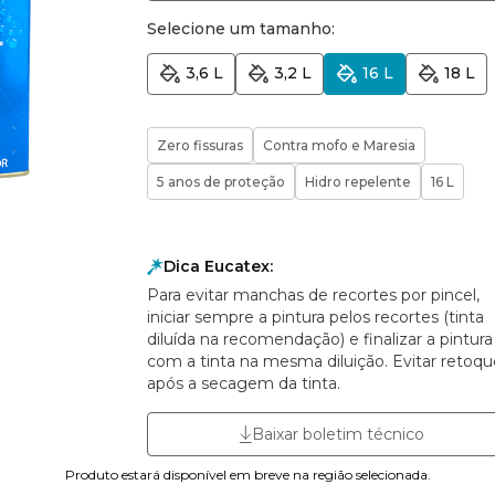
Selecione um tamanho:
3,6 L
3,2 L
16 L
18 L
Zero fissuras
Contra mofo e Maresia
5 anos de proteção
Hidro repelente
16 L
Dica Eucatex:
Para evitar manchas de recortes por pincel,
iniciar sempre a pintura pelos recortes (tinta
diluída na recomendação) e finalizar a pintura
com a tinta na mesma diluição. Evitar retoqu
após a secagem da tinta.
Baixar boletim técnico
Produto estará disponível em breve na região selecionada.