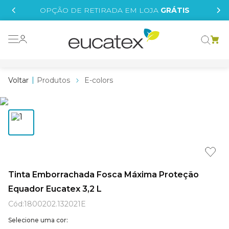
IS
OPÇÃO DE RETIRADA EM LOJA
GRÁTIS
o grafeno
 tinta
Produtos
E-colors
essence
borrachada
e
líquida
st tinta
Tinta Emborrachada Fosca Máxima Proteção
Equador Eucatex 3,2 L
tege
Cód
:
1800202.132021E
Selecione uma cor: