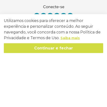
Conecte-se
Utilizamos cookies para oferecer a melhor
experiência e personalizar conteúdo. Ao seguir
navegando, você concorda com a nossa Política de
Como Trabalhamos
Privacidade e Termos de Uso.
Saiba mais
Política de Entrega
Sobre a Eucatex
Continuar e fechar
Política de Privacidade
História
Sustentabilidade
Trocas e Devoluções
Canal de Ética
Missão, Visão e Valores
Retire em Loja
Atendimento
Política de Patrocínio
Socioambiental
Regulamentos e Promoções
lojaeucatex@eucatex.com.br
Onde Estamos
Links Úteis
Reciclagem
Políticas de Revenda
SAC: 0800 170 21 00, Opção 1
Formas de pagamento
Mapa do Site
Manejo Florestal