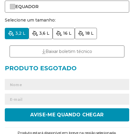
EQUADOR
Selecione um tamanho:
3,2 L
3,6 L
16 L
18 L
Baixar boletim técnico
ENVIAR
Produto estará disponível em breve na região selecionada.