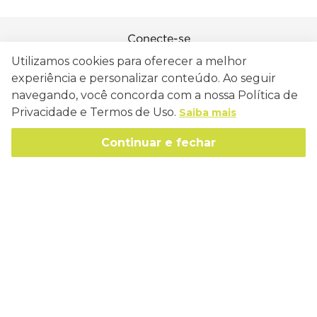
Conecte-se
Utilizamos cookies para oferecer a melhor
experiência e personalizar conteúdo. Ao seguir
navegando, você concorda com a nossa Política de
Privacidade e Termos de Uso.
Saiba mais
Como Trabalhamos
Política de Entrega
Continuar e fechar
Sobre a Eucatex
Política de Privacidade
História
Sustentabilidade
Trocas e Devoluções
Canal de Ética
Missão, Visão e Valores
Retire em Loja
Atendimento
Política de Patrocínio
Socioambiental
Regulamentos e Promoções
lojaeucatex@eucatex.com.br
Onde Estamos
Links Úteis
Reciclagem
Políticas de Revenda
SAC: 0800 170 21 00, Opção 1
Formas de pagamento
Mapa do Site
Manejo Florestal