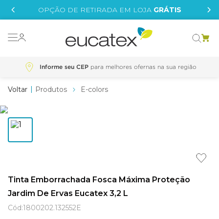
IS
OPÇÃO DE RETIRADA EM LOJA
GRÁTIS
o grafeno
 tinta
Informe seu CEP
essence
Produtos
E-colors
borrachada
e
líquida
st tinta
Tinta Emborrachada Fosca Máxima Proteção
tege
Jardim De Ervas Eucatex 3,2 L
Cód
:
1800202.132552E