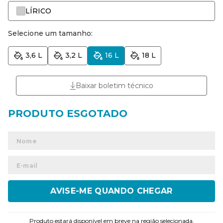
LÍRICO
Selecione um tamanho:
3,6 L
3,2 L
16 L
18 L
Baixar boletim técnico
ENVIAR
Produto estará disponível em breve na região selecionada.