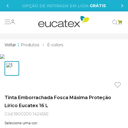
IS
OPÇÃO DE RETIRADA EM LOJA
GRÁTIS
o grafeno
 tinta
Produtos
E-colors
essence
borrachada
e
líquida
st tinta
Tinta Emborrachada Fosca Máxima Proteção
Lírico Eucatex 16 L
tege
Cód
:
1800200.142456E
Selecione uma cor: