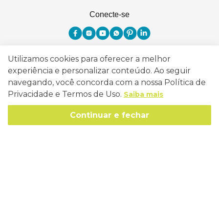
Conecte-se
Utilizamos cookies para oferecer a melhor
Como Trabalhamos
experiência e personalizar conteúdo. Ao seguir
navegando, você concorda com a nossa Política de
Política de Entrega
Sobre a Eucatex
Privacidade e Termos de Uso.
Saiba mais
Política de Privacidade
História
Continuar e fechar
Sustentabilidade
Trocas e Devoluções
Canal de Ética
Missão, Visão e Valores
Retire em Loja
Atendimento
Política de Patrocínio
Socioambiental
Regulamentos e Promoções
lojaeucatex@eucatex.com.br
Onde Estamos
Links Úteis
Reciclagem
Políticas de Revenda
SAC: 0800 170 21 00, Opção 1
Formas de pagamento
Mapa do Site
Manejo Florestal