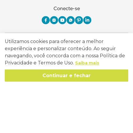
Conecte-se
Como Trabalhamos
Utilizamos cookies para oferecer a melhor
experiência e personalizar conteúdo. Ao seguir
Política de Entrega
Sobre a Eucatex
navegando, você concorda com a nossa Política de
Política de Privacidade
Privacidade e Termos de Uso.
Saiba mais
História
Sustentabilidade
Trocas e Devoluções
Continuar e fechar
Canal de Ética
Missão, Visão e Valores
Retire em Loja
Atendimento
Política de Patrocínio
Socioambiental
Regulamentos e Promoções
lojaeucatex@eucatex.com.br
Onde Estamos
Links Úteis
Reciclagem
Políticas de Revenda
SAC: 0800 170 21 00, Opção 1
Formas de pagamento
Mapa do Site
Manejo Florestal