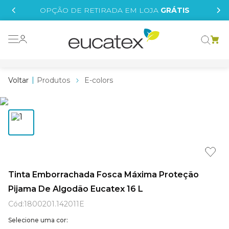
IS
OPÇÃO DE RETIRADA EM LOJA
GRÁTIS
o grafeno
essence
Produtos
E-colors
 tinta
borrachada
tege
líquida
e
Tinta Emborrachada Fosca Máxima Proteção
Pijama De Algodão Eucatex 16 L
st tinta
Cód
:
1800201.142011E
Selecione uma cor: