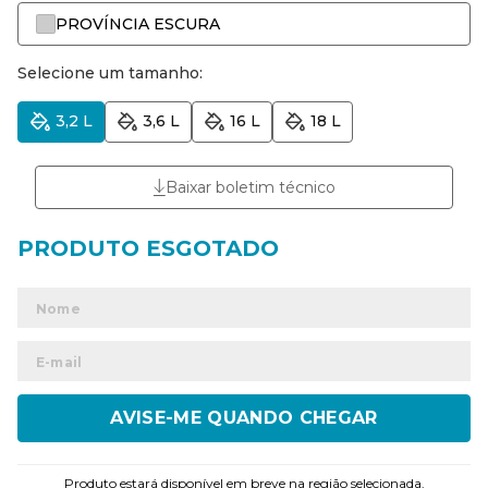
PROVÍNCIA ESCURA
Selecione um tamanho:
3,2 L
3,6 L
16 L
18 L
Baixar boletim técnico
ENVIAR
Produto estará disponível em breve na região selecionada.