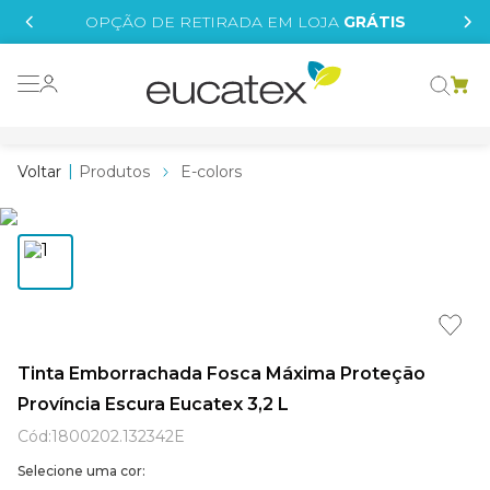
IS
OPÇÃO DE RETIRADA EM LOJA
GRÁTIS
o grafeno
 tinta
Produtos
E-colors
essence
borrachada
e
líquida
st tinta
Tinta Emborrachada Fosca Máxima Proteção
Província Escura Eucatex 3,2 L
tege
Cód
:
1800202.132342E
Selecione uma cor: