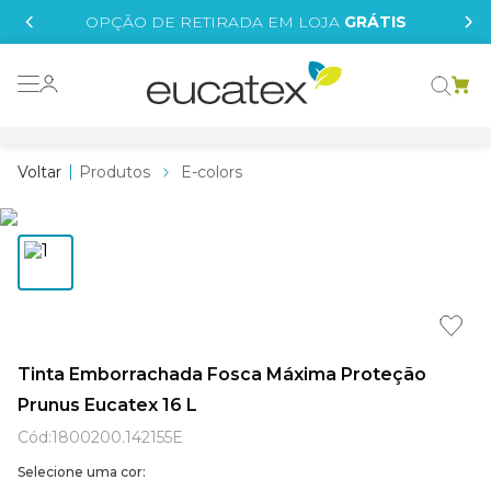
IS
OPÇÃO DE RETIRADA EM LOJA
GRÁTIS
o grafeno
essence
Produtos
E-colors
 tinta
borrachada
tege
líquida
e
Tinta Emborrachada Fosca Máxima Proteção
Prunus Eucatex 16 L
st tinta
Cód
:
1800200.142155E
Selecione uma cor: