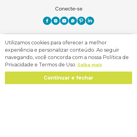
Conecte-se
Como Trabalhamos
Utilizamos cookies para oferecer a melhor
experiência e personalizar conteúdo. Ao seguir
Política de Entrega
Sobre a Eucatex
navegando, você concorda com a nossa Política de
Política de Privacidade
Privacidade e Termos de Uso.
Saiba mais
História
Sustentabilidade
Trocas e Devoluções
Continuar e fechar
Canal de Ética
Missão, Visão e Valores
Retire em Loja
Atendimento
Política de Patrocínio
Socioambiental
Regulamentos e Promoções
lojaeucatex@eucatex.com.br
Onde Estamos
Links Úteis
Reciclagem
Políticas de Revenda
SAC: 0800 170 21 00, Opção 1
Formas de pagamento
Mapa do Site
Manejo Florestal