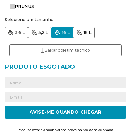
PRUNUS
Selecione um tamanho:
3,6 L
3,2 L
16 L
18 L
Baixar boletim técnico
ENVIAR
Produto estará disponível em breve na região selecionada.