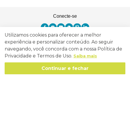
Conecte-se
Utilizamos cookies para oferecer a melhor
experiência e personalizar conteúdo. Ao seguir
Como Trabalhamos
navegando, você concorda com a nossa Política de
Privacidade e Termos de Uso.
Saiba mais
Política de Entrega
Sobre a Eucatex
Política de Privacidade
Continuar e fechar
História
Sustentabilidade
Trocas e Devoluções
Canal de Ética
Missão, Visão e Valores
Retire em Loja
Atendimento
Política de Patrocínio
Socioambiental
Regulamentos e Promoções
lojaeucatex@eucatex.com.br
Onde Estamos
Links Úteis
Reciclagem
Políticas de Revenda
SAC: 0800 170 21 00, Opção 1
Formas de pagamento
Mapa do Site
Manejo Florestal