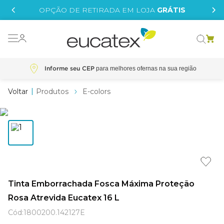
IS
OPÇÃO DE RETIRADA EM LOJA
GRÁTIS
o grafeno
 tinta
Informe seu CEP
essence
Produtos
E-colors
borrachada
e
líquida
st tinta
Tinta Emborrachada Fosca Máxima Proteção
tege
Rosa Atrevida Eucatex 16 L
Cód
:
1800200.142127E