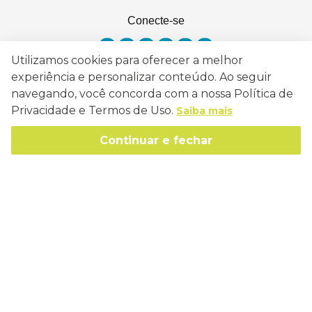
Conecte-se
Utilizamos cookies para oferecer a melhor
experiência e personalizar conteúdo. Ao seguir
navegando, você concorda com a nossa Política de
Como Trabalhamos
Privacidade e Termos de Uso.
Saiba mais
Política de Entrega
Sobre a Eucatex
Continuar e fechar
Política de Privacidade
História
Sustentabilidade
Trocas e Devoluções
Canal de Ética
Missão, Visão e Valores
Retire em Loja
Atendimento
Política de Patrocínio
Socioambiental
Regulamentos e Promoções
lojaeucatex@eucatex.com.br
Onde Estamos
Links Úteis
Reciclagem
Políticas de Revenda
SAC: 0800 170 21 00, Opção 1
Formas de pagamento
Mapa do Site
Manejo Florestal