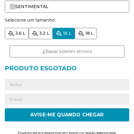
SENTIMENTAL
Selecione um tamanho:
3,6 L
3,2 L
16 L
18 L
Baixar boletim técnico
ENVIAR
Produto estará disponível em breve na região selecionada.