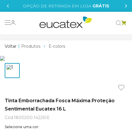
IS
OPÇÃO DE RETIRADA EM LOJA
GRÁTIS
o grafeno
 tinta
Produtos
E-colors
essence
borrachada
e
líquida
st tinta
Tinta Emborrachada Fosca Máxima Proteção
Sentimental Eucatex 16 L
tege
Cód
:
1800200.142261E
Selecione uma cor: