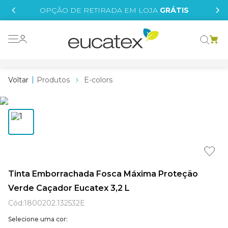
IS
OPÇÃO DE RETIRADA EM LOJA
GRÁTIS
o grafeno
 tinta
Produtos
E-colors
essence
borrachada
e
líquida
st tinta
Tinta Emborrachada Fosca Máxima Proteção
Verde Caçador Eucatex 3,2 L
tege
Cód
:
1800202.132532E
Selecione uma cor: