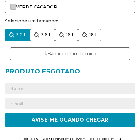
VERDE CAÇADOR
Selecione um tamanho:
3,2 L
3,6 L
16 L
18 L
Baixar boletim técnico
ENVIAR
Produto estará disponível em breve na região selecionada.