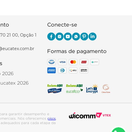
nto
Conecte-se
70 21 00, Opção 1
@eucatex.com.br
Formas de pagamento
s
o 2026
Eucatex 2026
para garantir desempenho e
pisos
 comerciais. Nós oferecemos
,
is adequados para cada etapa da