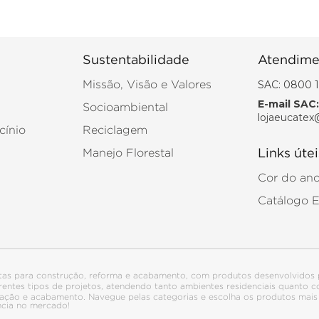
Sustentabilidade
Atendime
SAC: 0800 1
Missão, Visão e Valores
E-mail SAC:
Socioambiental
lojaeucatex
cínio
Reciclagem
Manejo Florestal
Links útei
Cor do an
Catálogo 
tas para construção, reforma e acabamento, com produtos desenvolvidos 
ferentes tipos de projetos, atendendo tanto ambientes residenciais quanto
talação e acabamento. Navegue pelas categorias e escolha os produtos ma
ncia no mercado!