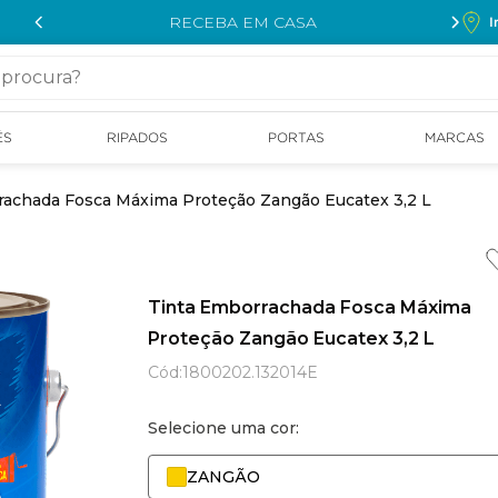
RECEBA EM CASA
I
cura?
ÉS
RIPADOS
PORTAS
MARCAS
rachada Fosca Máxima Proteção Zangão Eucatex 3,2 L
Tinta Emborrachada Fosca Máxima
Proteção Zangão Eucatex 3,2 L
Cód
:
1800202.132014E
Selecione uma cor:
ZANGÃO