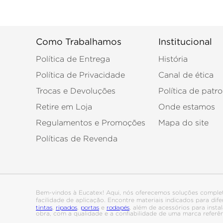
Como Trabalhamos
Institucional
Política de Entrega
História
Política de Privacidade
Canal de ética
Trocas e Devoluções
Política de patro
Retire em Loja
Onde estamos
Regulamentos e Promoções
Mapa do site
Políticas de Revenda
Bem-vindos à Eucatex! Aqui, nós oferecemos soluções comple
facilidade de aplicação. Encontre materiais indicados para di
tintas
ripados
portas
rodapés
,
,
e
, além de acessórios para ins
obra, com a qualidade e a confiabilidade de uma marca referê