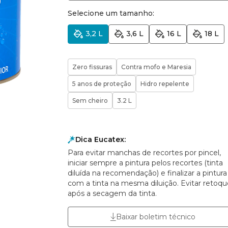
Selecione um tamanho:
3,2 L
3,6 L
16 L
18 L
Zero fissuras
Contra mofo e Maresia
5 anos de proteção
Hidro repelente
Sem cheiro
3.2 L
Dica Eucatex:
Para evitar manchas de recortes por pincel,
iniciar sempre a pintura pelos recortes (tinta
diluída na recomendação) e finalizar a pintura
com a tinta na mesma diluição. Evitar retoqu
após a secagem da tinta.
Baixar boletim técnico