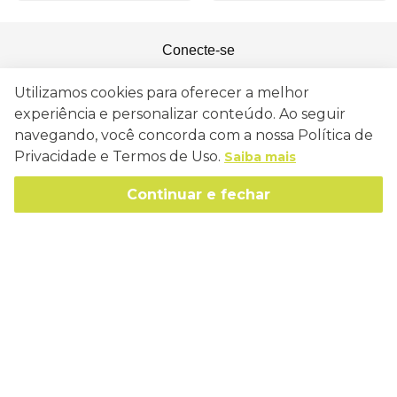
Conecte-se
Utilizamos cookies para oferecer a melhor
experiência e personalizar conteúdo. Ao seguir
navegando, você concorda com a nossa Política de
Como Trabalhamos
Privacidade e Termos de Uso.
Saiba mais
Política de Entrega
Sobre a Eucatex
Continuar e fechar
Política de Privacidade
História
Sustentabilidade
Trocas e Devoluções
Canal de Ética
Missão, Visão e Valores
Retire em Loja
Atendimento
Política de Patrocínio
Socioambiental
Regulamentos e Promoções
lojaeucatex@eucatex.com.br
Onde Estamos
Links Úteis
Reciclagem
Políticas de Revenda
SAC: 0800 170 21 00, Opção 1
Formas de pagamento
Mapa do Site
Manejo Florestal