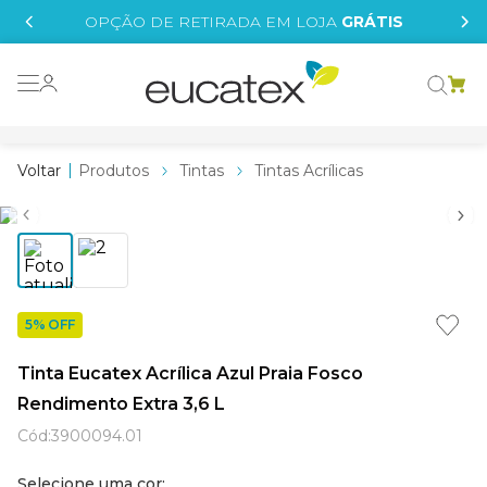
IS
OPÇÃO DE RETIRADA EM LOJA
GRÁTIS
o grafeno
 tinta
Produtos
Tintas
Tintas Acrílicas
essence
borrachada
e
líquida
5% OFF
st tinta
Tinta Eucatex Acrílica Azul Praia Fosco
tege
Rendimento Extra 3,6 L
Cód
:
3900094.01
Selecione uma cor: