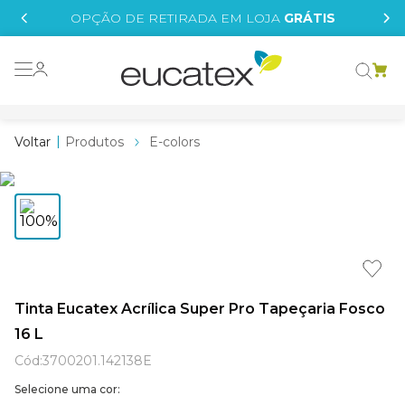
IS
OPÇÃO DE RETIRADA EM LOJA
GRÁTIS
o grafeno
 tinta
Produtos
E-colors
essence
borrachada
e
líquida
st tinta
Tinta Eucatex Acrílica Super Pro Tapeçaria Fosco
16 L
tege
Cód
:
3700201.142138E
Selecione uma cor: