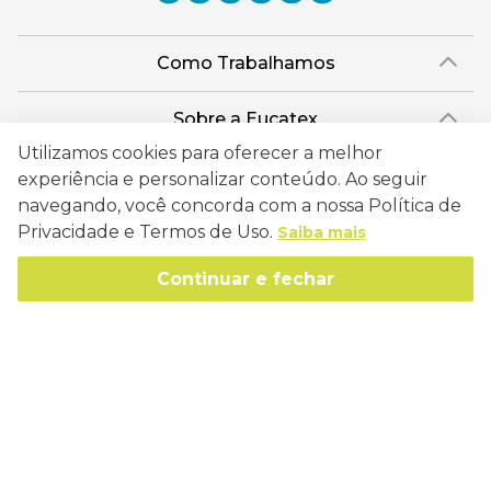
Como Trabalhamos
Política de Entrega
Sobre a Eucatex
Política de Privacidade
Utilizamos cookies para oferecer a melhor
História
Sustentabilidade
experiência e personalizar conteúdo. Ao seguir
Trocas e Devoluções
Canal de Ética
navegando, você concorda com a nossa Política de
Missão, Visão e Valores
Retire em Loja
Atendimento
Privacidade e Termos de Uso.
Saiba mais
Política de Patrocínio
Socioambiental
Regulamentos e Promoções
lojaeucatex@eucatex.com.br
Onde Estamos
Continuar e fechar
Links Úteis
Reciclagem
Políticas de Revenda
SAC: 0800 170 21 00, Opção 1
Formas de pagamento
Mapa do Site
Manejo Florestal