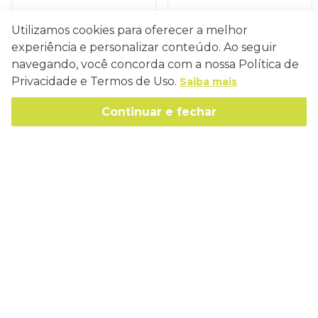
Utilizamos cookies para oferecer a melhor
experiência e personalizar conteúdo. Ao seguir
navegando, você concorda com a nossa Política de
Conecte-se
Privacidade e Termos de Uso.
Saiba mais
Continuar e fechar
Como Trabalhamos
Política de Entrega
Sobre a Eucatex
Política de Privacidade
História
Sustentabilidade
Trocas e Devoluções
Canal de Ética
Missão, Visão e Valores
Retire em Loja
Atendimento
Política de Patrocínio
Socioambiental
Regulamentos e Promoções
lojaeucatex@eucatex.com.br
Onde Estamos
Links Úteis
Reciclagem
Políticas de Revenda
SAC: 0800 170 21 00, Opção 1