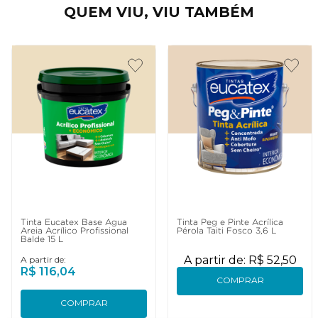
QUEM VIU, VIU TAMBÉM
Tinta Eucatex Base Água
Tinta Peg e Pinte Acrílica
Areia Acrílico Profissional
Pérola Taiti Fosco 3,6 L
Balde 15 L
A partir de:
R$
52
,
50
A partir de:
R$
116
,
04
COMPRAR
COMPRAR