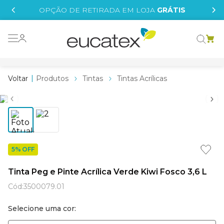
IS
OPÇÃO DE RETIRADA EM LOJA
GRÁTIS
o grafeno
essence
Produtos
Tintas
Tintas Acrílicas
 tinta
borrachada
tege
líquida
5% OFF
e
Tinta Peg e Pinte Acrílica Verde Kiwi Fosco 3,6 L
st tinta
Cód
:
3500079.01
Selecione uma cor: