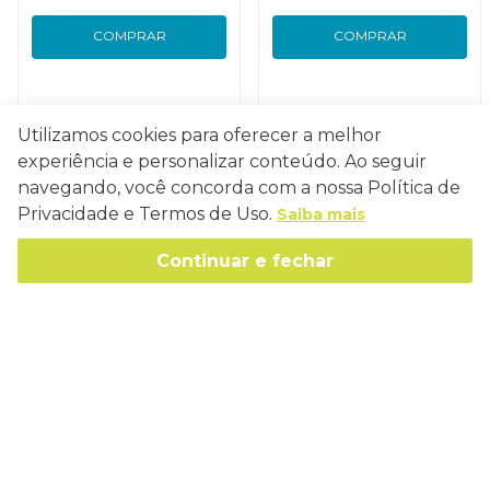
COMPRAR
COMPRAR
Utilizamos cookies para oferecer a melhor
experiência e personalizar conteúdo. Ao seguir
Conecte-se
navegando, você concorda com a nossa Política de
Privacidade e Termos de Uso.
Saiba mais
Continuar e fechar
Como Trabalhamos
Política de Entrega
Sobre a Eucatex
Política de Privacidade
História
Sustentabilidade
Trocas e Devoluções
Canal de Ética
Missão, Visão e Valores
Retire em Loja
Atendimento
Política de Patrocínio
Socioambiental
Regulamentos e Promoções