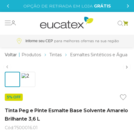
IS
OPÇÃO DE RETIRADA EM LOJA
GRÁTIS
o grafeno
essence
Informe seu CEP
 tinta
Produtos
Tintas
Esmaltes Sintéticos e Água
borrachada
tege
líquida
5% OFF
st tinta
Tinta Peg e Pinte Esmalte Base Solvente Amarelo
e
Brilhante 3,6 L
Cód
:
7500016.01