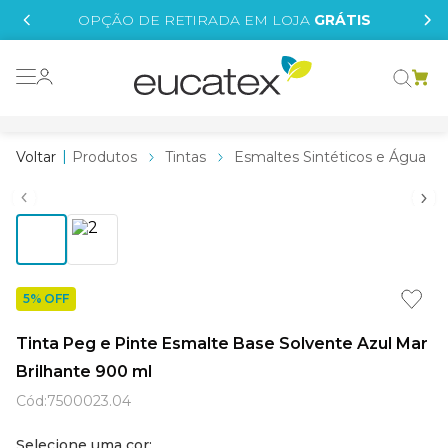
IS
OPÇÃO DE RETIRADA EM LOJA
GRÁTIS
o grafeno
 tinta
Produtos
Tintas
Esmaltes Sintéticos e Água
essence
borrachada
e
líquida
5% OFF
st tinta
Tinta Peg e Pinte Esmalte Base Solvente Azul Mar
tege
Brilhante 900 ml
Cód
:
7500023.04
Selecione uma cor: