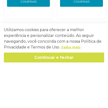
COMPRAR
COMPRAR
Utilizamos cookies para oferecer a melhor
Conecte-se
experiência e personalizar conteúdo. Ao seguir
navegando, você concorda com a nossa Política de
Privacidade e Termos de Uso.
Saiba mais
Continuar e fechar
Como Trabalhamos
Política de Entrega
Sobre a Eucatex
Política de Privacidade
História
Sustentabilidade
Trocas e Devoluções
Canal de Ética
Missão, Visão e Valores
Retire em Loja
Atendimento
Política de Patrocínio
Socioambiental
Regulamentos e Promoções
lojaeucatex@eucatex.com.br
Onde Estamos
Links Úteis