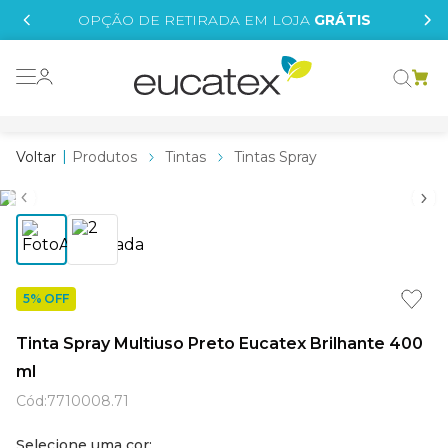
IS
OPÇÃO DE RETIRADA EM LOJA
GRÁTIS
o grafeno
 tinta
Produtos
Tintas
Tintas Spray
essence
borrachada
e
líquida
5% OFF
st tinta
Tinta Spray Multiuso Preto Eucatex Brilhante 400
tege
ml
Cód
:
7710008.71
Selecione uma cor: