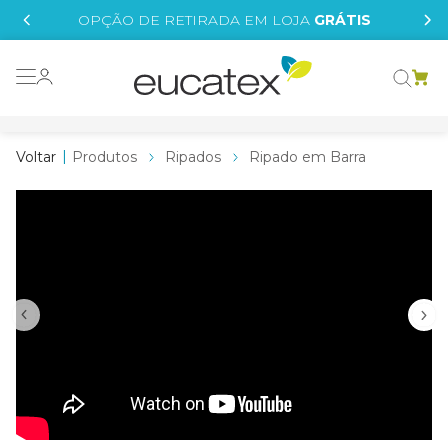
IS
OPÇÃO DE RETIRADA EM LOJA
GRÁTIS
o grafeno
essence
Produtos
Ripados
Ripado em Barra
 tinta
borrachada
tege
líquida
e
st tinta