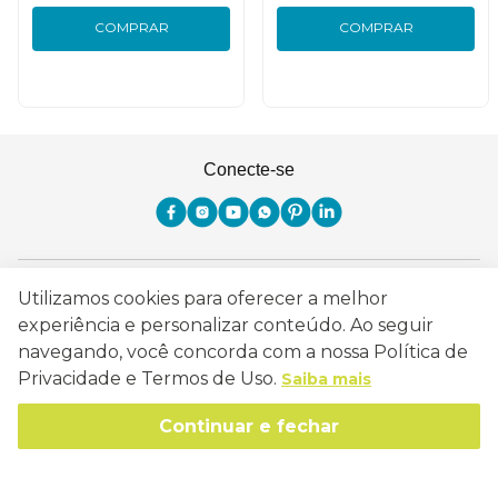
COMPRAR
COMPRAR
Conecte-se
Como Trabalhamos
Utilizamos cookies para oferecer a melhor
experiência e personalizar conteúdo. Ao seguir
Política de Entrega
Sobre a Eucatex
navegando, você concorda com a nossa Política de
Política de Privacidade
Privacidade e Termos de Uso.
Saiba mais
História
Sustentabilidade
Trocas e Devoluções
Canal de Ética
Continuar e fechar
Missão, Visão e Valores
Retire em Loja
Atendimento
Política de Patrocínio
Socioambiental
Regulamentos e Promoções
lojaeucatex@eucatex.com.br