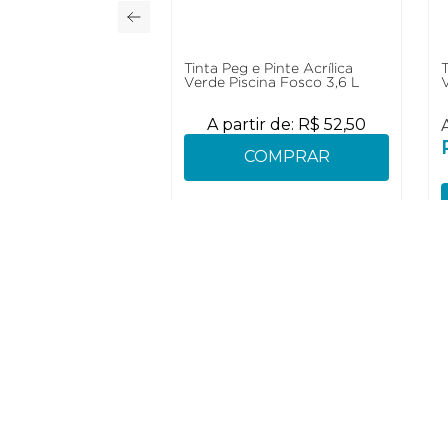
Tinta Peg e Pinte Acrílica
T
Verde Piscina Fosco 3,6 L
A partir de:
R$
52
,
50
COMPRAR
Como Trabalhamos
Institucional
Política de Entrega
História
Política de Privacidade
Canal de ética
Trocas e Devoluções
Política de patro
Retire em Loja
Onde estamos