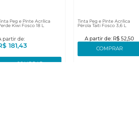
inta Peg e Pinte Acrílica
Tinta Peg e Pinte Acrílica
Verde Kiwi Fosco 18 L
Pérola Taiti Fosco 3,6 L
A partir de:
R$
52
,
50
A partir de:
R$
181
,
43
COMPRAR
COMPRAR
Sustentabilidade
Atendime
SAC: 0800 1
Missão, Visão e Valores
E-mail SAC:
Socioambiental
lojaeucatex
cínio
Reciclagem
Manejo Florestal
Links útei