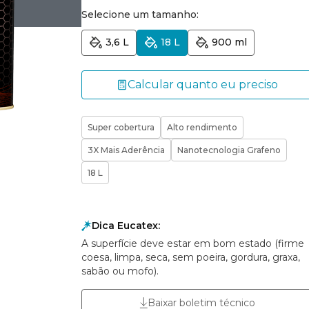
Selecione um tamanho:
3,6 L
18 L
900 ml
Calcular quanto eu preciso
Super cobertura
Alto rendimento
3X Mais Aderência
Nanotecnologia Grafeno
18 L
Dica Eucatex:
A superfície deve estar em bom estado (firme
coesa, limpa, seca, sem poeira, gordura, graxa,
sabão ou mofo).
Baixar boletim técnico