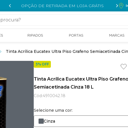
OPÇÃO DE RETIRADA EM LOJA GRÁTIS
I
cura?
ÉS
RIPADOS
PORTAS
MARCAS
Tinta Acrílica Eucatex Ultra Piso Grafeno Semiacetinada Cin
5% OFF
Tinta Acrílica Eucatex Ultra Piso Grafen
Semiacetinada Cinza 18 L
Cód
:
4910042.18
Selecione uma cor:
Cinza