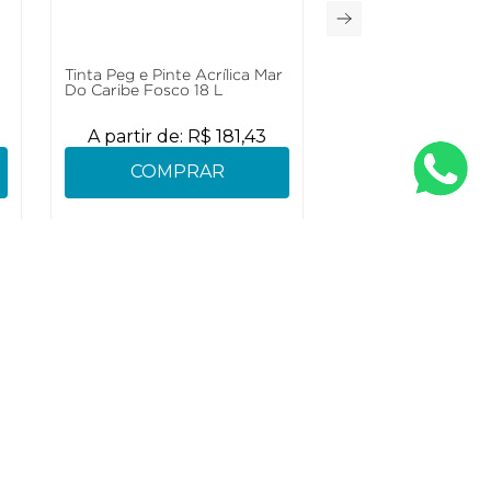
Tinta Peg e Pinte Acrílica Mar
Do Caribe Fosco 18 L
A partir de:
R$
181
,
43
COMPRAR
nto
Conecte-se
70 21 00, Opção 1
@eucatex.com.br
Formas de pagamento
s