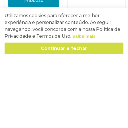
COMPRAR
Utilizamos cookies para oferecer a melhor
experiência e personalizar conteúdo. Ao seguir
navegando, você concorda com a nossa Política de
Privacidade e Termos de Uso.
Saiba mais
Conecte-se
Continuar e fechar
Como Trabalhamos
Política de Entrega
Sobre a Eucatex
Política de Privacidade
História
Sustentabilidade
Trocas e Devoluções
Canal de Ética
Missão, Visão e Valores
Retire em Loja
Atendimento
Política de Patrocínio
Socioambiental
Regulamentos e Promoções
lojaeucatex@eucatex.com.br
Onde Estamos