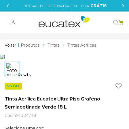
IS
OPÇÃO DE RETIRADA EM LOJA
GRÁTIS
o grafeno
 tinta
Produtos
Tintas
Tintas Acrílicas
essence
borrachada
e
líquida
5% OFF
st tinta
Tinta Acrílica Eucatex Ultra Piso Grafeno
tege
Semiacetinada Verde 18 L
Cód
:
4910047.18
Selecione uma cor: