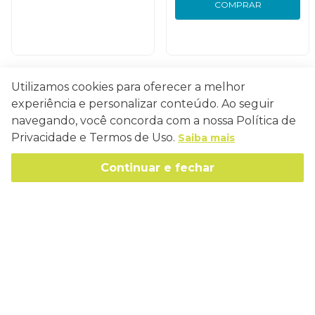
COMPRAR
Utilizamos cookies para oferecer a melhor
Conecte-se
experiência e personalizar conteúdo. Ao seguir
navegando, você concorda com a nossa Política de
Privacidade e Termos de Uso.
Saiba mais
Continuar e fechar
Como Trabalhamos
Política de Entrega
Sobre a Eucatex
Política de Privacidade
História
Sustentabilidade
Trocas e Devoluções
Canal de Ética
Missão, Visão e Valores
Retire em Loja
Atendimento
Política de Patrocínio
Socioambiental
Regulamentos e Promoções
lojaeucatex@eucatex.com.br
Onde Estamos
Links Úteis