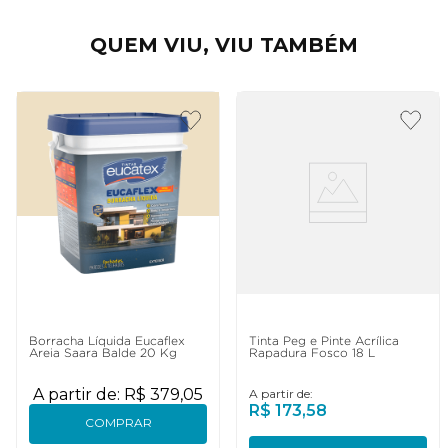
QUEM VIU, VIU TAMBÉM
Borracha Líquida Eucaflex
Tinta Peg e Pinte Acrílica
Areia Saara Balde 20 Kg
Rapadura Fosco 18 L
A partir de:
R$
379
,
05
A partir de:
R$
173
,
58
COMPRAR