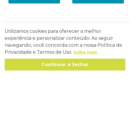
Utilizamos cookies para oferecer a melhor
Conecte-se
experiência e personalizar conteúdo. Ao seguir
navegando, você concorda com a nossa Política de
Privacidade e Termos de Uso.
Saiba mais
Continuar e fechar
Como Trabalhamos
Política de Entrega
Sobre a Eucatex
Política de Privacidade
História
Sustentabilidade
Trocas e Devoluções
Canal de Ética
Missão, Visão e Valores
Retire em Loja
Atendimento
Política de Patrocínio
Socioambiental
Regulamentos e Promoções
lojaeucatex@eucatex.com.br
Onde Estamos
Links Úteis
Reciclagem
Políticas de Revenda