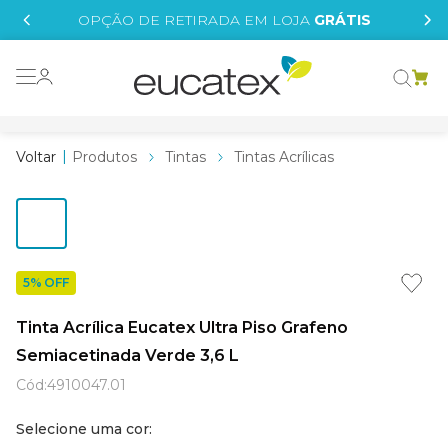
IS
OPÇÃO DE RETIRADA EM LOJA
GRÁTIS
o grafeno
 tinta
Produtos
Tintas
Tintas Acrílicas
essence
borrachada
e
5% OFF
líquida
Tinta Acrílica Eucatex Ultra Piso Grafeno
st tinta
Semiacetinada Verde 3,6 L
tege
Cód
:
4910047.01
Selecione uma cor: