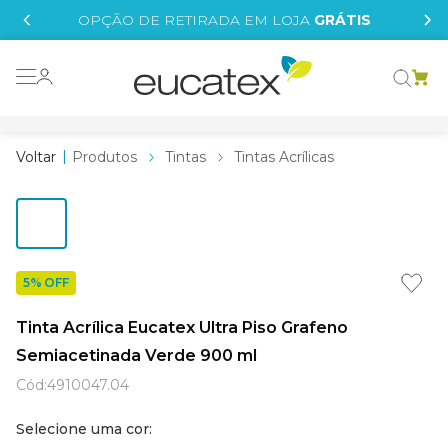
IS
OPÇÃO DE RETIRADA EM LOJA
GRÁTIS
o grafeno
essence
Produtos
Tintas
Tintas Acrílicas
 tinta
borrachada
tege
5% OFF
líquida
Tinta Acrílica Eucatex Ultra Piso Grafeno
e
Semiacetinada Verde 900 ml
st tinta
Cód
:
4910047.04
Selecione uma cor: