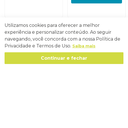
Utilizamos cookies para oferecer a melhor
experiência e personalizar conteúdo. Ao seguir
Conecte-se
navegando, você concorda com a nossa Política de
Privacidade e Termos de Uso.
Saiba mais
Continuar e fechar
Como Trabalhamos
Política de Entrega
Sobre a Eucatex
Política de Privacidade
História
Sustentabilidade
Trocas e Devoluções
Canal de Ética
Missão, Visão e Valores
Retire em Loja
Atendimento
Política de Patrocínio
Socioambiental
Regulamentos e Promoções
lojaeucatex@eucatex.com.br
Onde Estamos
Links Úteis
Reciclagem
Políticas de Revenda