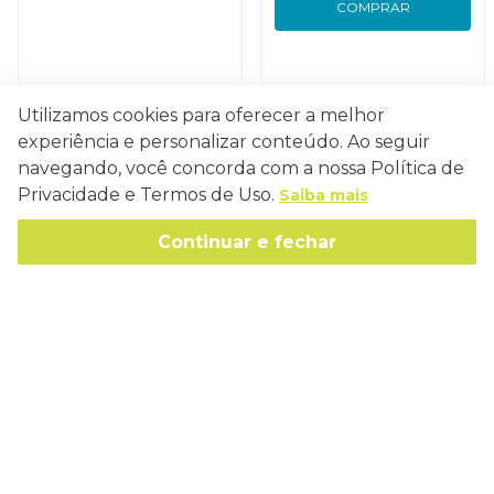
COMPRAR
Utilizamos cookies para oferecer a melhor
experiência e personalizar conteúdo. Ao seguir
Conecte-se
navegando, você concorda com a nossa Política de
Privacidade e Termos de Uso.
Saiba mais
Continuar e fechar
Como Trabalhamos
Política de Entrega
Sobre a Eucatex
Política de Privacidade
História
Sustentabilidade
Trocas e Devoluções
Canal de Ética
Missão, Visão e Valores
Retire em Loja
Atendimento
Política de Patrocínio
Socioambiental
Regulamentos e Promoções
lojaeucatex@eucatex.com.br
Onde Estamos
Links Úteis