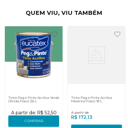
QUEM VIU, VIU TAMBÉM
Tinta Peg e Pinte Acrílica Verde
Tinta Peg e Pinte Acrílica
Olinda Fosco 3,6 L
Mexerica Fosco 18 L
A partir de:
R$
52
,
50
A partir de:
R$
172
,
13
COMPRAR