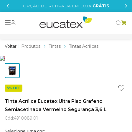
IS
OPÇÃO DE RETIRADA EM LOJA
GRÁTIS
o grafeno
essence
Produtos
Tintas
Tintas Acrílicas
 tinta
borrachada
tege
líquida
5% OFF
e
Tinta Acrílica Eucatex Ultra Piso Grafeno
st tinta
Semiacetinada Vermelho Segurança 3,6 L
Cód
:
4910089.01
Selecione uma cor: