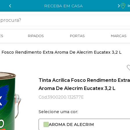
RECEBA EM CASA
I
cura?
ÉS
RIPADOS
PORTAS
MARCAS
ca Fosco Rendimento Extra Aroma De Alecrim Eucatex 3,2 L
Tinta Acrílica Fosco Rendimento Extra
Aroma De Alecrim Eucatex 3,2 L
Cód
:
3900200.132577E
Selecione uma cor:
AROMA DE ALECRIM