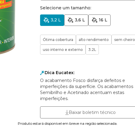
Selecione um tamanho:
3,2 L
3,6 L
16 L
Ótima cobertura
alto rendimento
sem cheiro
uso interno e externo
3.2L
Dica Eucatex:
O acabamento Fosco disfarça defeitos e
imperfeições da superfície. Os acabamentos
Semibrilho e Acetinado acentuam estas
imperfeições.
Baixar boletim técnico
Produto estará disponível em breve na região selecionada.