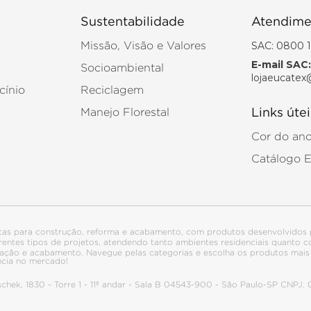
Sustentabilidade
Atendime
SAC: 0800 1
Missão, Visão e Valores
E-mail SAC:
Socioambiental
lojaeucatex
cínio
Reciclagem
Manejo Florestal
Links útei
Cor do an
Catálogo 
tas para construção, reforma e acabamento, com produtos desenvolvidos 
ferentes tipos de projetos, atendendo tanto ambientes residenciais quanto
talação e acabamento. Navegue pelas categorias e escolha os produtos ma
ncia no mercado!
itschek, 1830 - Torre 1 - 11º andar - Sala B 04543-900 - São Paulo-SP CNPJ