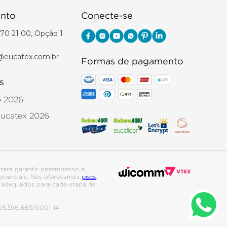
nto
Conecte-se
70 21 00, Opção 1
@eucatex.com.br
Formas de pagamento
s
o 2026
Eucatex 2026
para garantir desempenho e
pisos
 comerciais. Nós oferecemos
,
is adequados para cada etapa da
. 05.396.883/0001-14