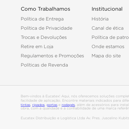
Como Trabalhamos
Institucional
Política de Entrega
História
Política de Privacidade
Canal de ética
Trocas e Devoluções
Política de patro
Retire em Loja
Onde estamos
Regulamentos e Promoções
Mapa do site
Políticas de Revenda
Bem-vindos à Eucatex! Aqui, nós oferecemos soluções comple
facilidade de aplicação. Encontre materiais indicados para di
tintas
ripados
portas
rodapés
,
,
e
, além de acessórios para ins
obra, com a qualidade e a confiabilidade de uma marca referê
Eucatex Distribuição e Logística Ltda Av. Pres. Juscelino Kub