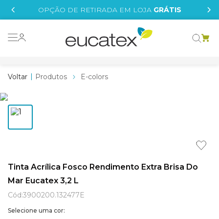
IS
OPÇÃO DE RETIRADA EM LOJA
GRÁTIS
o grafeno
 tinta
Produtos
E-colors
essence
borrachada
e
líquida
st tinta
Tinta Acrílica Fosco Rendimento Extra Brisa Do
Mar Eucatex 3,2 L
tege
Cód
:
3900200.132477E
Selecione uma cor: