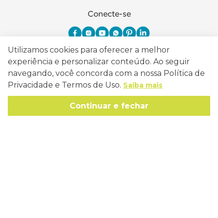
Conecte-se
Utilizamos cookies para oferecer a melhor
experiência e personalizar conteúdo. Ao seguir
Como Trabalhamos
navegando, você concorda com a nossa Política de
Política de Entrega
Privacidade e Termos de Uso.
Saiba mais
Sobre a Eucatex
Política de Privacidade
Continuar e fechar
História
Sustentabilidade
Trocas e Devoluções
Canal de Ética
Missão, Visão e Valores
Retire em Loja
Atendimento
Política de Patrocínio
Socioambiental
Regulamentos e Promoções
lojaeucatex@eucatex.com.br
Onde Estamos
Links Úteis
Reciclagem
Políticas de Revenda
SAC: 0800 170 21 00, Opção 1
Formas de pagamento
Mapa do Site
Manejo Florestal