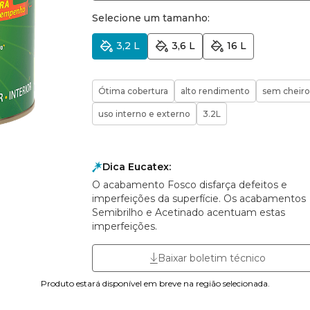
Selecione um tamanho:
3,2 L
3,6 L
16 L
Ótima cobertura
alto rendimento
sem cheiro
uso interno e externo
3.2L
Dica Eucatex:
O acabamento Fosco disfarça defeitos e
imperfeições da superfície. Os acabamentos
Semibrilho e Acetinado acentuam estas
imperfeições.
Baixar boletim técnico
Produto estará disponível em breve na região selecionada.