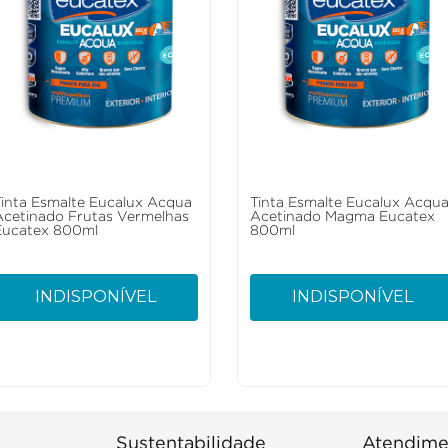
Tinta Esmalte Eucalux Acqua
Tinta Esmalte Eucalux Acqu
Acetinado Frutas Vermelhas
Acetinado Magma Eucatex
Eucatex 800ml
800ml
INDISPONÍVEL
INDISPONÍVEL
Sustentabilidade
Atendime