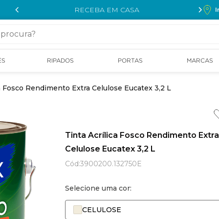
RECEBA EM CASA
I
cura?
ÉS
RIPADOS
PORTAS
MARCAS
ca Fosco Rendimento Extra Celulose Eucatex 3,2 L
Tinta Acrílica Fosco Rendimento Extra
Celulose Eucatex 3,2 L
Cód
:
3900200.132750E
Selecione uma cor:
CELULOSE