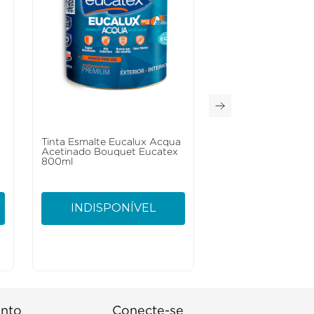
a
Tinta Esmalte Eucalux Acqua
Acetinado Bouquet Eucatex
800ml
INDISPONÍVEL
nto
Conecte-se