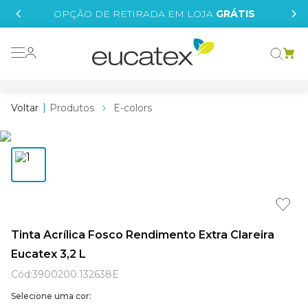
IS
OPÇÃO DE RETIRADA EM LOJA
GRÁTIS
o grafeno
essence
Produtos
E-colors
 tinta
borrachada
tege
líquida
e
Tinta Acrílica Fosco Rendimento Extra Clareira
Eucatex 3,2 L
st tinta
Cód
:
3900200.132638E
Selecione uma cor: