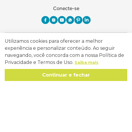
Conecte-se
Como Trabalhamos
Utilizamos cookies para oferecer a melhor
experiência e personalizar conteúdo. Ao seguir
Política de Entrega
Sobre a Eucatex
navegando, você concorda com a nossa Política de
Política de Privacidade
Privacidade e Termos de Uso.
Saiba mais
História
Sustentabilidade
Trocas e Devoluções
Continuar e fechar
Canal de Ética
Missão, Visão e Valores
Retire em Loja
Atendimento
Política de Patrocínio
Socioambiental
Regulamentos e Promoções
lojaeucatex@eucatex.com.br
Onde Estamos
Links Úteis
Reciclagem
Políticas de Revenda
SAC: 0800 170 21 00, Opção 1
Formas de pagamento
Mapa do Site
Manejo Florestal