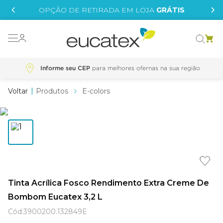
IS
OPÇÃO DE RETIRADA EM LOJA
GRÁTIS
o grafeno
 tinta
Informe seu CEP
essence
Produtos
E-colors
borrachada
e
líquida
st tinta
Tinta Acrílica Fosco Rendimento Extra Creme De
tege
Bombom Eucatex 3,2 L
Cód
:
3900200.132849E