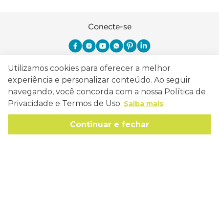
Conecte-se
Utilizamos cookies para oferecer a melhor
Como Trabalhamos
experiência e personalizar conteúdo. Ao seguir
navegando, você concorda com a nossa Política de
Política de Entrega
Privacidade e Termos de Uso.
Sobre a Eucatex
Saiba mais
Política de Privacidade
História
Continuar e fechar
Sustentabilidade
Trocas e Devoluções
Canal de Ética
Missão, Visão e Valores
Retire em Loja
Atendimento
Política de Patrocínio
Socioambiental
Regulamentos e Promoções
lojaeucatex@eucatex.com.br
Onde Estamos
Links Úteis
Reciclagem
Políticas de Revenda
SAC: 0800 170 21 00, Opção 1
Formas de pagamento
Mapa do Site
Manejo Florestal