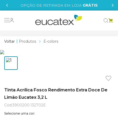
IS
OPÇÃO DE RETIRADA EM LOJA
GRÁTIS
o grafeno
 tinta
Produtos
E-colors
essence
borrachada
e
líquida
st tinta
Tinta Acrílica Fosco Rendimento Extra Doce De
Limão Eucatex 3,2 L
tege
Cód
:
3900200.132702E
Selecione uma cor: