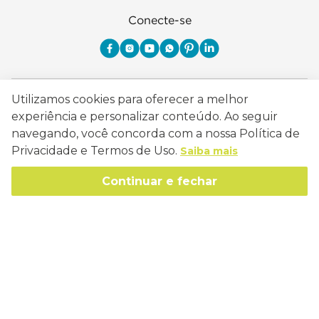
Conecte-se
Como Trabalhamos
Utilizamos cookies para oferecer a melhor
experiência e personalizar conteúdo. Ao seguir
Política de Entrega
Sobre a Eucatex
navegando, você concorda com a nossa Política de
Política de Privacidade
Privacidade e Termos de Uso.
Saiba mais
História
Sustentabilidade
Trocas e Devoluções
Continuar e fechar
Canal de Ética
Missão, Visão e Valores
Retire em Loja
Atendimento
Política de Patrocínio
Socioambiental
Regulamentos e Promoções
lojaeucatex@eucatex.com.br
Onde Estamos
Links Úteis
Reciclagem
Políticas de Revenda
SAC: 0800 170 21 00, Opção 1
Formas de pagamento
Mapa do Site
Manejo Florestal