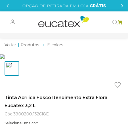
IS
OPÇÃO DE RETIRADA EM LOJA
GRÁTIS
o grafeno
essence
Produtos
E-colors
 tinta
borrachada
tege
líquida
st tinta
Tinta Acrílica Fosco Rendimento Extra Flora
Eucatex 3,2 L
e
Cód
:
3900200.132618E
Selecione uma cor: