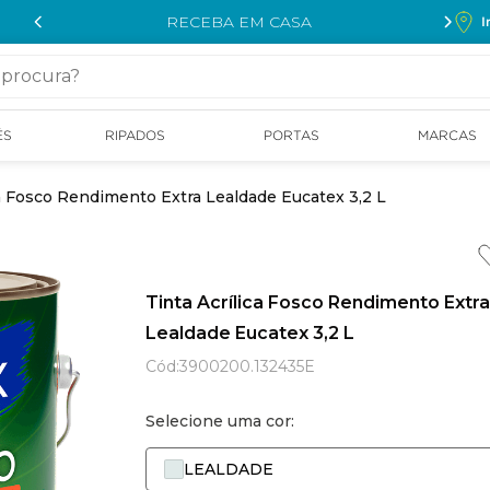
RECEBA EM CASA
I
cura?
ÉS
RIPADOS
PORTAS
MARCAS
ca Fosco Rendimento Extra Lealdade Eucatex 3,2 L
Tinta Acrílica Fosco Rendimento Extra
Lealdade Eucatex 3,2 L
Cód
:
3900200.132435E
Selecione uma cor:
LEALDADE