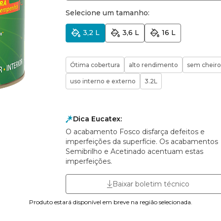
Selecione um tamanho:
3,2 L
3,6 L
16 L
Ótima cobertura
alto rendimento
sem cheiro
uso interno e externo
3.2L
Dica Eucatex:
O acabamento Fosco disfarça defeitos e
imperfeições da superfície. Os acabamentos
Semibrilho e Acetinado acentuam estas
imperfeições.
Baixar boletim técnico
Produto estará disponível em breve na região selecionada.