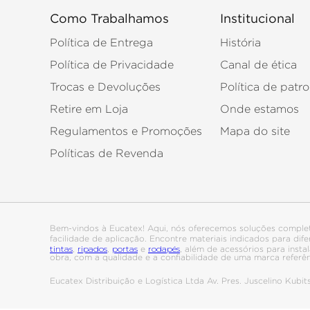
Como Trabalhamos
Institucional
Política de Entrega
História
Política de Privacidade
Canal de ética
Trocas e Devoluções
Política de patro
Retire em Loja
Onde estamos
Regulamentos e Promoções
Mapa do site
Políticas de Revenda
Bem-vindos à Eucatex! Aqui, nós oferecemos soluções comple
facilidade de aplicação. Encontre materiais indicados para di
tintas
ripados
portas
rodapés
,
,
e
, além de acessórios para ins
obra, com a qualidade e a confiabilidade de uma marca referê
Eucatex Distribuição e Logística Ltda Av. Pres. Juscelino Kub