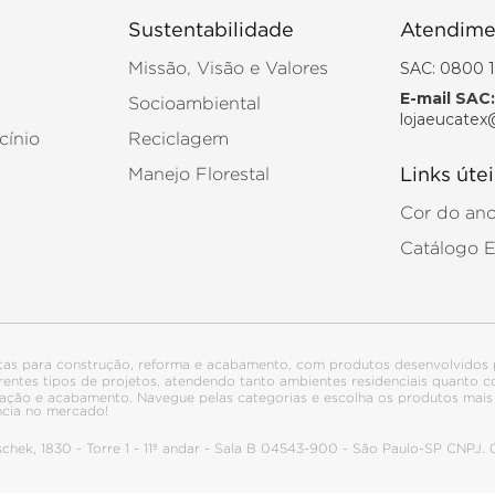
Sustentabilidade
Atendime
SAC: 0800 1
Missão, Visão e Valores
E-mail SAC:
Socioambiental
lojaeucatex
cínio
Reciclagem
Manejo Florestal
Links útei
Cor do an
Catálogo 
tas para construção, reforma e acabamento, com produtos desenvolvidos 
ferentes tipos de projetos, atendendo tanto ambientes residenciais quanto
talação e acabamento. Navegue pelas categorias e escolha os produtos ma
ncia no mercado!
itschek, 1830 - Torre 1 - 11º andar - Sala B 04543-900 - São Paulo-SP CNPJ