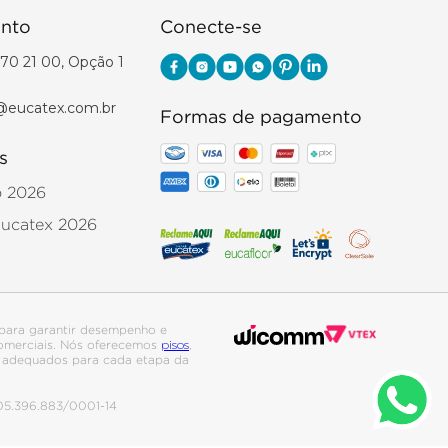
nto
Conecte-se
70 21 00, Opção 1
@eucatex.com.br
Formas de pagamento
s
o 2026
Eucatex 2026
para garantir desempenho e
pisos
 comerciais. Nós oferecemos
,
is adequados para cada etapa da
. 05.396.883/0001-14