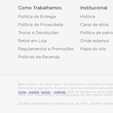
Como Trabalhamos
Institucional
Política de Entrega
História
Política de Privacidade
Canal de ética
Trocas e Devoluções
Política de patro
Retire em Loja
Onde estamos
Regulamentos e Promoções
Mapa do site
Políticas de Revenda
Bem-vindos à Eucatex! Aqui, nós oferecemos soluções comple
facilidade de aplicação. Encontre materiais indicados para di
tintas
ripados
portas
rodapés
,
,
e
, além de acessórios para ins
obra, com a qualidade e a confiabilidade de uma marca referê
Eucatex Distribuição e Logística Ltda Av. Pres. Juscelino Kub