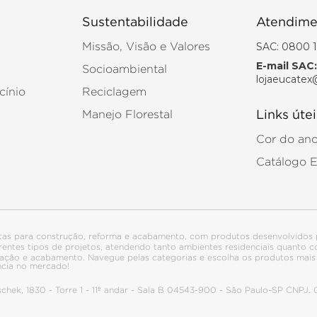
Sustentabilidade
Atendime
SAC: 0800 1
Missão, Visão e Valores
E-mail SAC:
Socioambiental
lojaeucatex
cínio
Reciclagem
Manejo Florestal
Links útei
Cor do an
Catálogo 
tas para construção, reforma e acabamento, com produtos desenvolvidos 
ferentes tipos de projetos, atendendo tanto ambientes residenciais quanto
talação e acabamento. Navegue pelas categorias e escolha os produtos ma
ncia no mercado!
itschek, 1830 - Torre 1 - 11º andar - Sala B 04543-900 - São Paulo-SP CNPJ