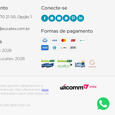
nto
Conecte-se
70 21 00, Opção 1
@eucatex.com.br
Formas de pagamento
s
o 2026
Eucatex 2026
para garantir desempenho e
pisos
 comerciais. Nós oferecemos
,
is adequados para cada etapa da
. 05.396.883/0001-14