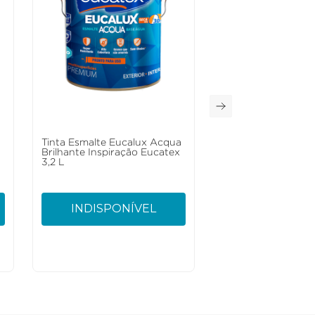
a
Tinta Esmalte Eucalux Acqua
Brilhante Inspiração Eucatex
3,2 L
INDISPONÍVEL