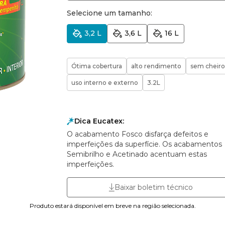
Selecione um tamanho:
3,2 L
3,6 L
16 L
Ótima cobertura
alto rendimento
sem cheiro
uso interno e externo
3.2L
Dica Eucatex:
O acabamento Fosco disfarça defeitos e
imperfeições da superfície. Os acabamentos
Semibrilho e Acetinado acentuam estas
imperfeições.
Baixar boletim técnico
Produto estará disponível em breve na região selecionada.