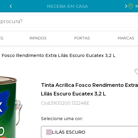
RECEBA EM CASA
I
cura?
ÉS
RIPADOS
PORTAS
MARCAS
ca Fosco Rendimento Extra Lilás Escuro Eucatex 3,2 L
Tinta Acrílica Fosco Rendimento Extra
Lilás Escuro Eucatex 3,2 L
Cód
:
3900200.132248E
Selecione uma cor:
LILÁS ESCURO