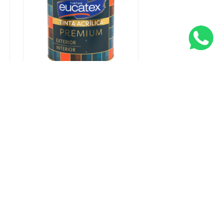
a
Tinta Acrílica Protege
Semibrilho Sombra Da
Floresta Eucatex 800 ml
INDISPONÍVEL
nto
Conecte-se