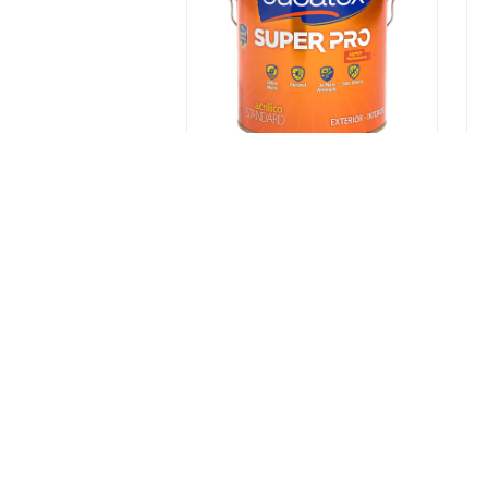
Tinta Eucatex Acrílica Super
Pro Água De Cristal
Semibrilho 3,2 L
INDISPONÍVEL
Como Trabalhamos
Institucional