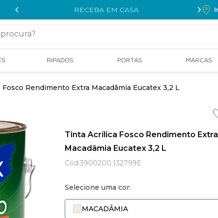
RECEBA EM CASA
I
cura?
ÉS
RIPADOS
PORTAS
MARCAS
ca Fosco Rendimento Extra Macadâmia Eucatex 3,2 L
Tinta Acrílica Fosco Rendimento Extra
Macadâmia Eucatex 3,2 L
Cód
:
3900200.132799E
Selecione uma cor:
MACADÂMIA