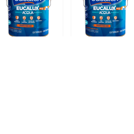
Tinta Esmalte Eucalux Acqua
Tinta Esmalte Eucalux Acqu
Acetinado Churros Recheado
Acetinado Molho Branco
Eucatex 3,2 L
Eucatex 3,2 L
INDISPONÍVEL
INDISPONÍVEL
Sustentabilidade
Atendime