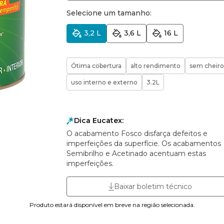
Selecione um tamanho:
3,2 L
3,6 L
16 L
Ótima cobertura
alto rendimento
sem cheiro
uso interno e externo
3.2L
Dica Eucatex:
O acabamento Fosco disfarça defeitos e
imperfeições da superfície. Os acabamentos
Semibrilho e Acetinado acentuam estas
imperfeições.
Baixar boletim técnico
Produto estará disponível em breve na região selecionada.