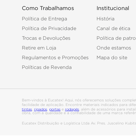
Como Trabalhamos
Institucional
Política de Entrega
História
Política de Privacidade
Canal de ética
Trocas e Devoluções
Política de patro
Retire em Loja
Onde estamos
Regulamentos e Promoções
Mapa do site
Políticas de Revenda
Bem-vindos à Eucatex! Aqui, nós oferecemos soluções comple
facilidade de aplicação. Encontre materiais indicados para di
tintas
ripados
portas
rodapés
,
,
e
, além de acessórios para ins
obra, com a qualidade e a confiabilidade de uma marca referê
Eucatex Distribuição e Logística Ltda Av. Pres. Juscelino Kub