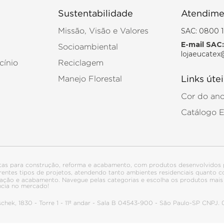
Sustentabilidade
Atendime
SAC: 0800 1
Missão, Visão e Valores
E-mail SAC:
Socioambiental
lojaeucatex
cínio
Reciclagem
Manejo Florestal
Links útei
Cor do an
Catálogo 
tas para construção, reforma e acabamento, com produtos desenvolvidos 
ferentes tipos de projetos, atendendo tanto ambientes residenciais quanto
talação e acabamento. Navegue pelas categorias e escolha os produtos ma
ncia no mercado!
itschek, 1830 - Torre 1 - 11º andar - Sala B 04543-900 - São Paulo-SP CNPJ