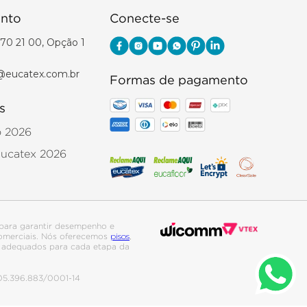
nto
Conecte-se
70 21 00, Opção 1
@eucatex.com.br
Formas de pagamento
s
o 2026
Eucatex 2026
para garantir desempenho e
pisos
 comerciais. Nós oferecemos
,
is adequados para cada etapa da
. 05.396.883/0001-14