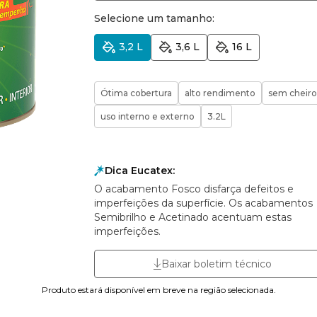
Selecione um tamanho:
3,2 L
3,6 L
16 L
Ótima cobertura
alto rendimento
sem cheiro
uso interno e externo
3.2L
Dica Eucatex:
O acabamento Fosco disfarça defeitos e
imperfeições da superfície. Os acabamentos
Semibrilho e Acetinado acentuam estas
imperfeições.
Baixar boletim técnico
Produto estará disponível em breve na região selecionada.