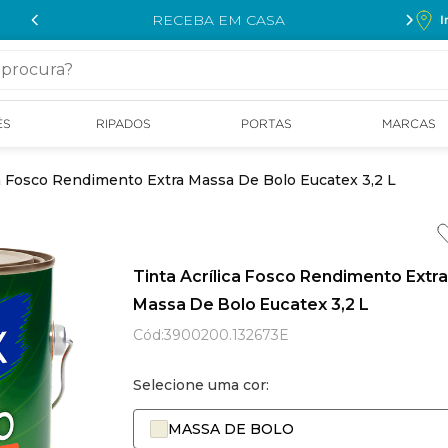
RECEBA EM CASA
I
cura?
ÉS
RIPADOS
PORTAS
MARCAS
ca Fosco Rendimento Extra Massa De Bolo Eucatex 3,2 L
Tinta Acrílica Fosco Rendimento Extra
Massa De Bolo Eucatex 3,2 L
Cód
:
3900200.132673E
Selecione uma cor:
MASSA DE BOLO