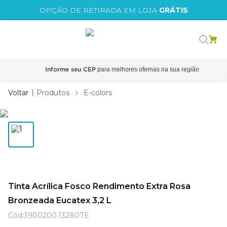
IS
OPÇÃO DE RETIRADA EM LOJA
GRÁTIS
o grafeno
 tinta
Informe seu CEP
essence
Produtos
E-colors
borrachada
e
líquida
st tinta
Tinta Acrílica Fosco Rendimento Extra Rosa
tege
Bronzeada Eucatex 3,2 L
Cód
:
3900200.132807E