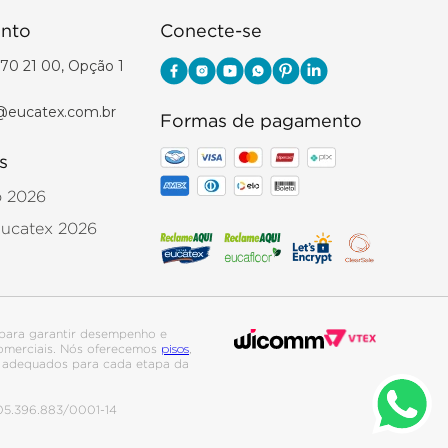
nto
Conecte-se
70 21 00, Opção 1
@eucatex.com.br
Formas de pagamento
s
o 2026
Eucatex 2026
para garantir desempenho e
pisos
 comerciais. Nós oferecemos
,
is adequados para cada etapa da
. 05.396.883/0001-14