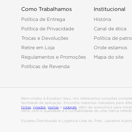
Como Trabalhamos
Institucional
Política de Entrega
História
Política de Privacidade
Canal de ética
Trocas e Devoluções
Política de patro
Retire em Loja
Onde estamos
Regulamentos e Promoções
Mapa do site
Políticas de Revenda
Bem-vindos à Eucatex! Aqui, nós oferecemos soluções comple
facilidade de aplicação. Encontre materiais indicados para di
tintas
ripados
portas
rodapés
,
,
e
, além de acessórios para ins
obra, com a qualidade e a confiabilidade de uma marca referê
Eucatex Distribuição e Logística Ltda Av. Pres. Juscelino Kub