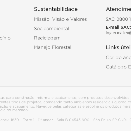
Sustentabilidade
Atendime
SAC: 0800 1
Missão, Visão e Valores
E-mail SAC:
Socioambiental
lojaeucatex
cínio
Reciclagem
Manejo Florestal
Links útei
Cor do an
Catálogo 
tas para construção, reforma e acabamento, com produtos desenvolvidos 
ferentes tipos de projetos, atendendo tanto ambientes residenciais quanto
talação e acabamento. Navegue pelas categorias e escolha os produtos ma
ncia no mercado!
itschek, 1830 - Torre 1 - 11º andar - Sala B 04543-900 - São Paulo-SP CNPJ