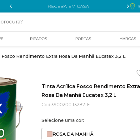
RECEBA EM CASA
I
cura?
ÉS
RIPADOS
PORTAS
MARCAS
ca Fosco Rendimento Extra Rosa Da Manhã Eucatex 3,2 L
Tinta Acrílica Fosco Rendimento Extra
Rosa Da Manhã Eucatex 3,2 L
Cód
:
3900200.132821E
Selecione uma cor:
ROSA DA MANHÃ