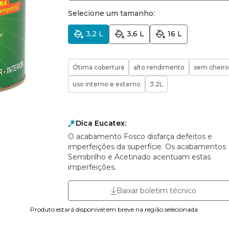
Selecione um tamanho:
3,2 L
3,6 L
16 L
Ótima cobertura
alto rendimento
sem cheiro
uso interno e externo
3.2L
Dica Eucatex:
O acabamento Fosco disfarça defeitos e
imperfeições da superfície. Os acabamentos
Semibrilho e Acetinado acentuam estas
imperfeições.
Baixar boletim técnico
Produto estará disponível em breve na região selecionada.