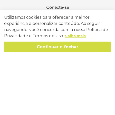
Conecte-se
Utilizamos cookies para oferecer a melhor
experiência e personalizar conteúdo. Ao seguir
navegando, você concorda com a nossa Política de
Como Trabalhamos
Privacidade e Termos de Uso.
Saiba mais
Política de Entrega
Continuar e fechar
Sobre a Eucatex
Política de Privacidade
História
Sustentabilidade
Trocas e Devoluções
Canal de Ética
Missão, Visão e Valores
Retire em Loja
Atendimento
Política de Patrocínio
Socioambiental
Regulamentos e Promoções
lojaeucatex@eucatex.com.br
Onde Estamos
Links Úteis
Reciclagem
Políticas de Revenda
SAC: 0800 170 21 00, Opção 1
Formas de pagamento
Mapa do Site
Manejo Florestal