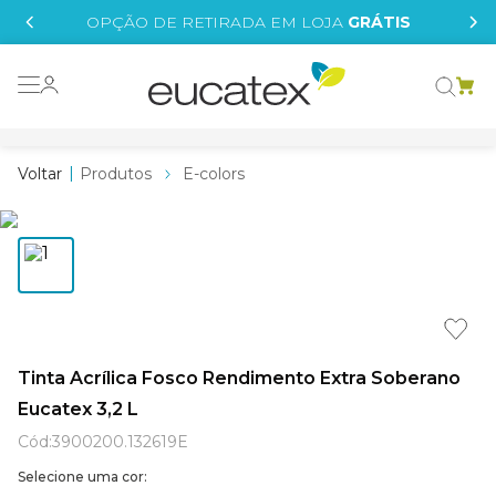
IS
OPÇÃO DE RETIRADA EM LOJA
GRÁTIS
o grafeno
essence
Produtos
E-colors
 tinta
borrachada
tege
líquida
st tinta
Tinta Acrílica Fosco Rendimento Extra Soberano
Eucatex 3,2 L
e
Cód
:
3900200.132619E
Selecione uma cor: