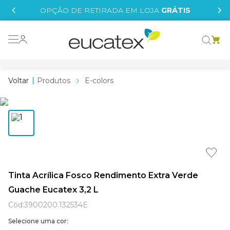
IS
OPÇÃO DE RETIRADA EM LOJA
GRÁTIS
o grafeno
 tinta
Produtos
E-colors
essence
borrachada
e
líquida
st tinta
Tinta Acrílica Fosco Rendimento Extra Verde
Guache Eucatex 3,2 L
tege
Cód
:
3900200.132534E
Selecione uma cor: