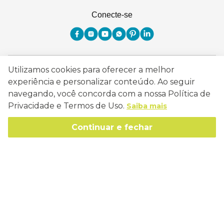
Conecte-se
Como Trabalhamos
Utilizamos cookies para oferecer a melhor
experiência e personalizar conteúdo. Ao seguir
Política de Entrega
Sobre a Eucatex
navegando, você concorda com a nossa Política de
Política de Privacidade
Privacidade e Termos de Uso.
Saiba mais
História
Sustentabilidade
Trocas e Devoluções
Continuar e fechar
Canal de Ética
Missão, Visão e Valores
Retire em Loja
Atendimento
Política de Patrocínio
Socioambiental
Regulamentos e Promoções
lojaeucatex@eucatex.com.br
Onde Estamos
Links Úteis
Reciclagem
Políticas de Revenda
SAC: 0800 170 21 00, Opção 1
Formas de pagamento
Mapa do Site
Manejo Florestal